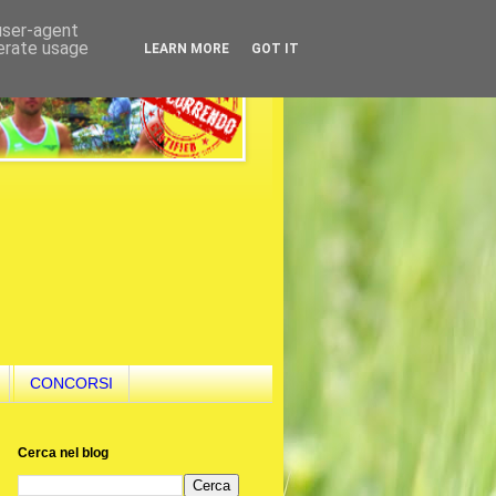
 user-agent
nerate usage
LEARN MORE
GOT IT
CONCORSI
Cerca nel blog