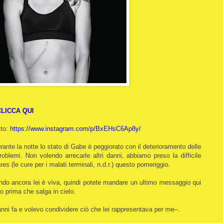
CLICCA QUI
ito:
https://www.instagram.com/p/BxEHsC6Ap8y/
urante la notte lo stato di Gabe è peggiorato con il deterioramento delle
oblemi. Non volendo arrecarle altri danni, abbiamo preso la difficile
ares (le cure per i malati terminali, n.d.r.) questo pomeriggio.
ndo ancora lei è viva, quindi potete mandare un ultimo messaggio qui
o prima che salga in cielo.
anni fa e volevo condividere ciò che lei rappresentava per me–.