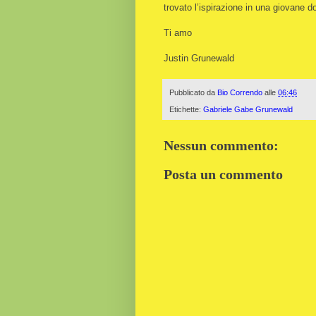
trovato l’ispirazione in una giovane do
Ti amo
Justin Grunewald
Pubblicato da
Bio Correndo
alle
06:46
Etichette:
Gabriele Gabe Grunewald
Nessun commento:
Posta un commento