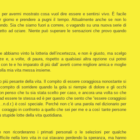
 per avermi mostrato cosa vuol dire essere e sentirsi vivo. È facile
er giorno e prendere a pugni il tempo. Attualmente anche se non lo
ondo. Sia che siamo fuori a correre, o vagando su una nuova serie di
 letto ad oziare. Niente può superare le sensazioni che provo quando
 abbiamo vinto la lotteria dell’incertezza, e non è giusto, ma scelgo
e e, a volte, di paura, rispetto a qualsiasi altra opzione cui potrei
 con te e ho imparato di più dall’ averti come migliore amica e moglie
della mia vita messa insieme.
o più pesante della vita. Il compito di essere coraggiosa nonostante si
 compito di sorridere quando la gola si riempie di dolore e gli occhi
non penso che tu sia stata scelto per caso, e ancora una volta so che
e ad essere te stessa ed è per questo che sento che “essere coraggiosi
n.d.r.) è così speciale. Perché non c’è una parola nel dizionario per
i coraggio in confronto a quello che sei per me e a così tante persone
iù stupide lotte della vita quotidiana.
ne non ricorderanno i primati personali o le selezioni per qualche
ficile nella loro vita in cui stavano perdendo la speranza, ma hanno