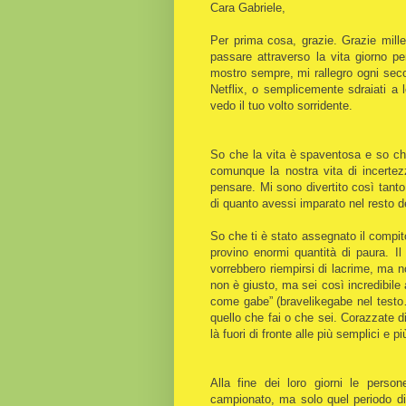
Cara Gabriele,
Per prima cosa, grazie. Grazie mille
passare attraverso la vita giorno p
mostro sempre, mi rallegro ogni sec
Netflix, o semplicemente sdraiati a
vedo il tuo volto sorridente.
So che la vita è spaventosa e so che
comunque la nostra vita di incertezz
pensare. Mi sono divertito così tanto
di quanto avessi imparato nel resto 
So che ti è stato assegnato il compit
provino enormi quantità di paura. Il
vorrebbero riempirsi di lacrime, ma 
non è giusto, ma sei così incredibil
come gabe” (bravelikegabe nel testo…
quello che fai o che sei. Corazzate d
là fuori di fronte alle più semplici e p
Alla fine dei loro giorni le perso
campionato, ma solo quel periodo dif