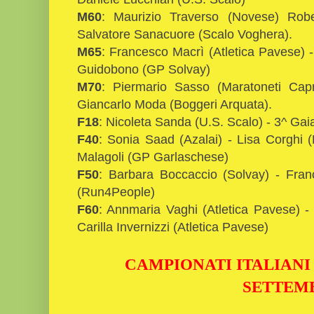
M60
: Maurizio Traverso (Novese) Robe
Salvatore Sanacuore (Scalo Voghera).
M65
: Francesco Macrì (Atletica Pavese) -
Guidobono (GP Solvay)
M70
: Piermario Sasso (Maratoneti Capri
Giancarlo Moda (Boggeri Arquata).
F18
: Nicoleta Sanda (U.S. Scalo) - 3^ Gaia
F40
: Sonia Saad (Azalai) - Lisa Corghi 
Malagoli (GP Garlaschese)
F50
: Barbara Boccaccio (Solvay) - Fra
(Run4People)
F60
: Annmaria Vaghi (Atletica Pavese) 
Carilla Invernizzi (Atletica Pavese)
CAMPIONATI ITALIANI 
SETTEM