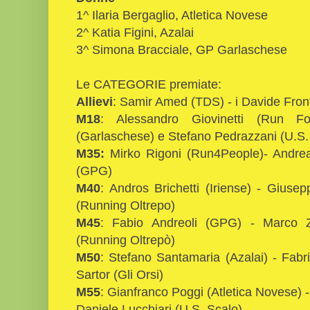
1^ Ilaria Bergaglio, Atletica Novese
2^ Katia Figini, Azalai
3^ Simona Bracciale, GP Garlaschese
Le CATEGORIE premiate:
Allievi
: Samir Amed (TDS) - i Davide Fron
M18
: Alessandro Giovinetti (Run For
(Garlaschese) e Stefano Pedrazzani (U.S.
M35:
Mirko Rigoni (Run4People)- Andre
(GPG)
M40
: Andros Brichetti (Iriense) - Giusep
(Running Oltrepo)
M45
: Fabio Andreoli (GPG) - Marco Z
(Running Oltrepò)
M50
: Stefano Santamaria (Azalai) - Fabr
Sartor (Gli Orsi)
M55
: Gianfranco Poggi (Atletica Novese) 
Daniele Lucchiari (U.S. Scalo)