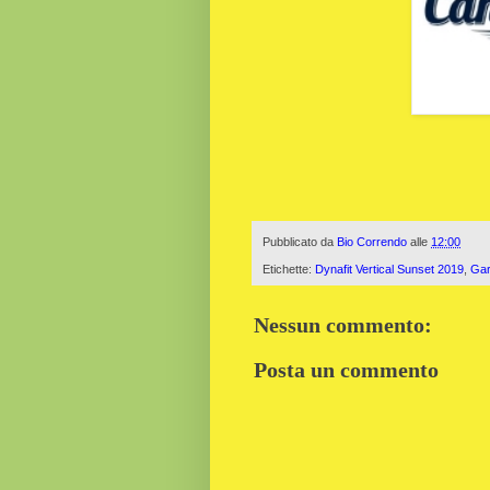
Pubblicato da
Bio Correndo
alle
12:00
Etichette:
Dynafit Vertical Sunset 2019
,
Gar
Nessun commento:
Posta un commento