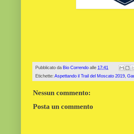
Pubblicato da
Bio Correndo
alle
17:41
Etichette:
Aspettando il Trail del Moscato 2019
,
Gar
Nessun commento:
Posta un commento