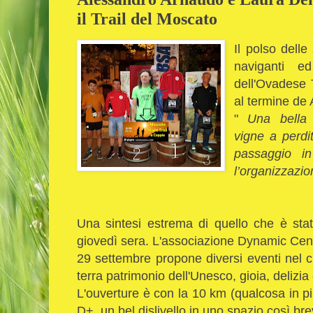
il Trail del Moscato
Il polso delle
naviganti e
dell'Ovadese 
al termine de 
"
Una bella 
vigne a perdi
passaggio i
l’organizzazi
Una sintesi estrema di quello che è stato
giovedì sera. L'associazione Dynamic Cente
29 settembre propone diversi eventi nel 
terra patrimonio dell'Unesco, gioia, delizia e
L'ouverture è con la 10 km (qualcosa in più
D+, un bel dislivello in uno spazio così bre