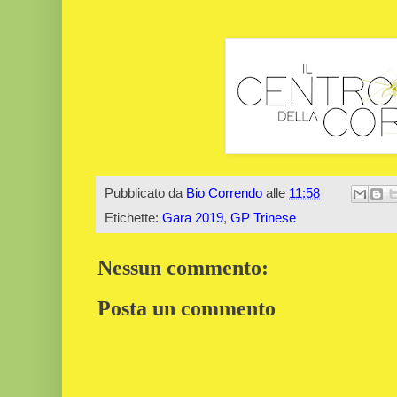
Pubblicato da
Bio Correndo
alle
11:58
Etichette:
Gara 2019
,
GP Trinese
Nessun commento:
Posta un commento