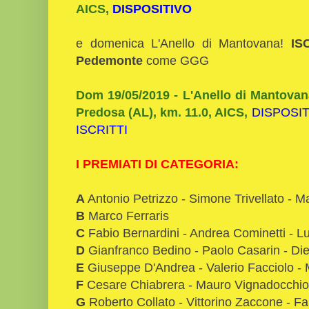
AICS,
DISPOSITIVO
e domenica L'Anello di Mantovana!
IS
Pedemonte
come GGG
Dom 19/05/2019 - L'Anello di Mantovan
Predosa (AL), km. 11.0, AICS,
DISPOSI
ISCRITTI
I PREMIATI DI CATEGORIA:
A
Antonio Petrizzo - Simone Trivellato - M
B
Marco Ferraris
C
Fabio Bernardini - Andrea Cominetti - L
D
Gianfranco Bedino - Paolo Casarin - D
E
Giuseppe D'Andrea - Valerio Facciolo - 
F
Cesare Chiabrera - Mauro Vignadocchio
G
Roberto Collato - Vittorino Zaccone - Fa