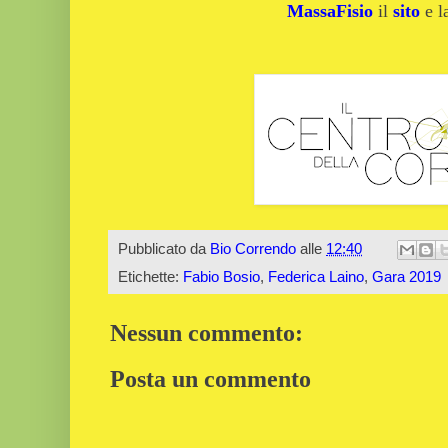
MassaFisio
il
sito
e 
Pubblicato da
Bio Correndo
alle
12:40
Etichette:
Fabio Bosio
,
Federica Laino
,
Gara 2019
Nessun commento:
Posta un commento