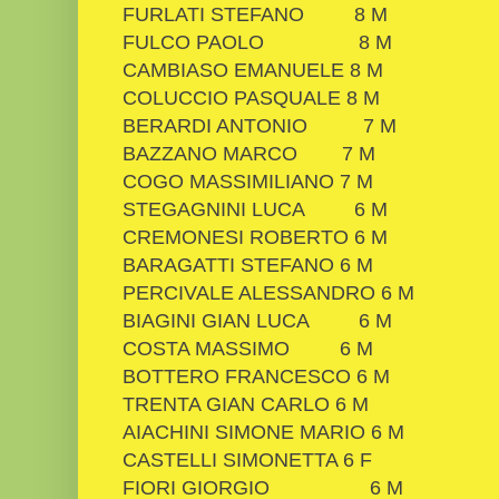
FURLATI STEFANO
8
M
FULCO PAOLO
8
M
CAMBIASO EMANUELE
8
M
COLUCCIO PASQUALE
8
M
BERARDI ANTONIO
7
M
BAZZANO MARCO
7
M
COGO MASSIMILIANO
7
M
STEGAGNINI LUCA
6
M
CREMONESI ROBERTO
6
M
BARAGATTI STEFANO
6
M
PERCIVALE ALESSANDRO
6
M
BIAGINI GIAN LUCA
6
M
COSTA MASSIMO
6
M
BOTTERO FRANCESCO
6
M
TRENTA GIAN CARLO
6
M
AIACHINI SIMONE MARIO
6
M
CASTELLI SIMONETTA
6
F
FIORI GIORGIO
6
M