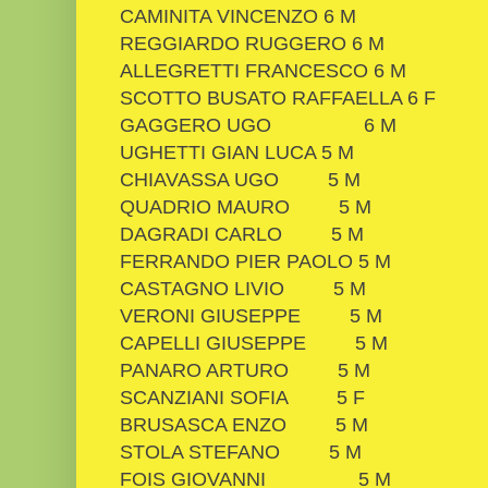
CAMINITA VINCENZO
6
M
REGGIARDO RUGGERO
6
M
ALLEGRETTI FRANCESCO
6
M
SCOTTO BUSATO RAFFAELLA
6
F
GAGGERO UGO
6
M
UGHETTI GIAN LUCA
5
M
CHIAVASSA UGO
5
M
QUADRIO MAURO
5
M
DAGRADI CARLO
5
M
FERRANDO PIER PAOLO
5
M
CASTAGNO LIVIO
5
M
VERONI GIUSEPPE
5
M
CAPELLI GIUSEPPE
5
M
PANARO ARTURO
5
M
SCANZIANI SOFIA
5
F
BRUSASCA ENZO
5
M
STOLA STEFANO
5
M
FOIS GIOVANNI
5
M