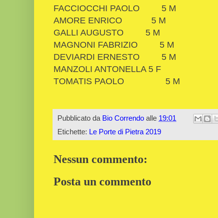
FACCIOCCHI PAOLO
5
M
AMORE ENRICO
5
M
GALLI AUGUSTO
5
M
MAGNONI FABRIZIO
5
M
DEVIARDI ERNESTO
5
M
MANZOLI ANTONELLA
5
F
TOMATIS PAOLO
5
M
Pubblicato da
Bio Correndo
alle
19:01
Etichette:
Le Porte di Pietra 2019
Nessun commento:
Posta un commento