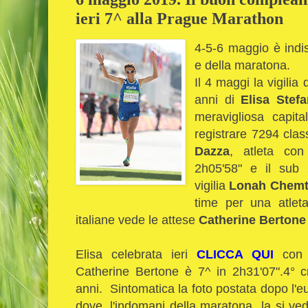
ieri 7^ alla Prague Marathon
4-5-6 maggio è indis
e della maratona.
Il 4 maggi la vigili
anni di
Elisa Stefa
meravigliosa capit
registrare 7294 class
Dazza
, atleta con
2h05'58" e il sub 2
vigilia
Lonah Chemta
time per una atlet
italiane vede le attese
Catherine Bertone
Elisa celebrata ieri
CLICCA QUI
con u
Catherine Bertone è 7^ in 2h31'07".4° cr
anni. Sintomatica la foto postata dopo l'e
dove, l'indomani della maratona la si ved