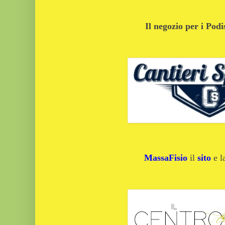
Il negozio per i Podi
MassaFisio
il
sito
e 