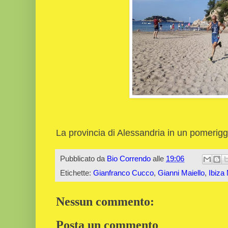
La provincia di Alessandria in un pomeriggi
Pubblicato da
Bio Correndo
alle
19:06
Etichette:
Gianfranco Cucco
,
Gianni Maiello
,
Ibiza
Nessun commento:
Posta un commento