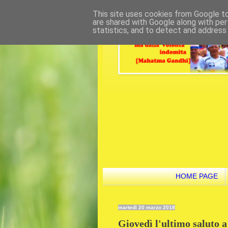
This site uses cookies from Google to 
are shared with Google along with per
statistics, and to detect and address
HOME PAGE
martedì 20 marzo 2018
Giovedì l'ultimo saluto 