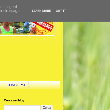
 user-agent
nerate usage
LEARN MORE
GOT IT
CONCORSI
Cerca nel blog