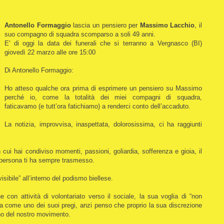
Antonello Formaggio
lascia un pensiero per
Massimo Lacchio
, il
suo compagno di squadra scomparso a soli 49 anni.
E' di oggi la data dei funerali che si terranno a Vergnasco (BI)
giovedì 22 marzo alle ore 15:00
Di Antonello Formaggio:
Ho atteso qualche ora prima di esprimere un pensiero su Massimo
perché io, come la totalità dei miei compagni di squadra,
faticavamo (e tutt’ora fatichiamo) a renderci conto dell’accaduto.
La notizia, improvvisa, inaspettata, dolorosissima, ci ha raggiunti
i hai condiviso momenti, passioni, goliardia, sofferenza e gioia, il
a persona ti ha sempre trasmesso.
sibile” all’interno del podismo biellese.
con attività di volontariato verso il sociale, la sua voglia di “non
a come uno dei suoi pregi, anzi penso che proprio la sua discrezione
rno del nostro movimento.