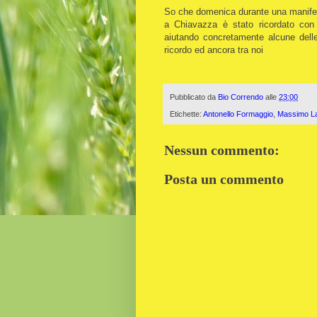
So che domenica durante una manifest
a Chiavazza è stato ricordato con
aiutando concretamente alcune dell
ricordo ed ancora tra noi
Pubblicato da
Bio Correndo
alle
23:00
Etichette:
Antonello Formaggio
,
Massimo L
Nessun commento:
Posta un commento