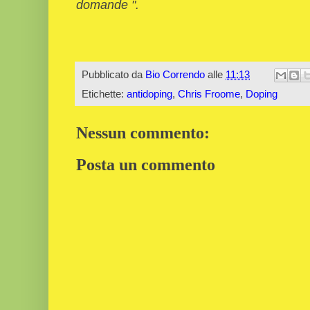
domande ".
Pubblicato da
Bio Correndo
alle
11:13
Etichette:
antidoping
,
Chris Froome
,
Doping
Nessun commento:
Posta un commento