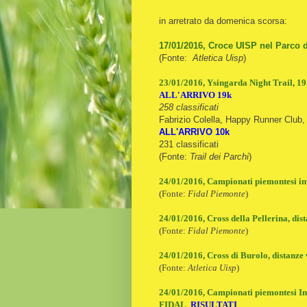
in arretrato da domenica scorsa:
17/01/2016, Croce UISP nel Parco de
(Fonte:
Atletica Uisp
)
23/01/2016, Ysingarda Night Trail, 19.
ALL'ARRIVO 19k
258 classificati
Fabrizio Colella, Happy Runner Club,
ALL'ARRIVO 10k
231 classificati
(Fonte:
Trail dei Parchi
)
24/01/2016, Campionati piemontesi in
(Fonte:
Fidal Piemonte
)
24/01/2016, Cross della Pellerina, di
(Fonte:
Fidal Piemonte
)
24/01/2016, Cross di Burolo, distanze
(Fonte:
Atletica Uisp
)
24/01/2016, Campionati piemontesi Ind
FIDAL
,
RISULTATI