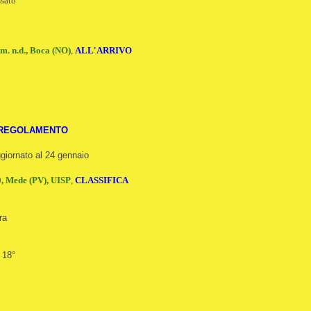
ssato
. n.d., Boca (NO)
,
ALL'ARRIVO
 REGOLAMENTO
giornato al 24 gennaio
0, Mede (PV), UISP
,
CLASSIFICA
ra
 18°