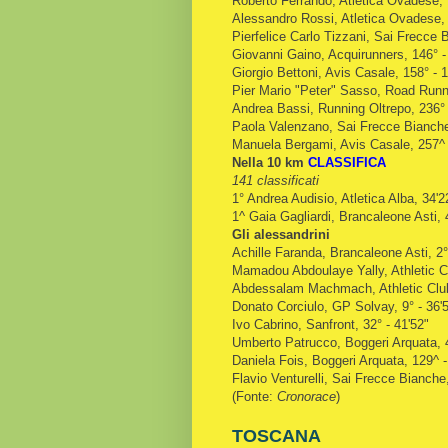
Roberto Ferrando, Atletica Ovadese, 
Alessandro Rossi, Atletica Ovadese, 
Pierfelice Carlo Tizzani, Sai Frecce 
Giovanni Gaino, Acquirunners, 146° -
Giorgio Bettoni, Avis Casale, 158° - 1
Pier Mario "Peter" Sasso, Road Runne
Andrea Bassi, Running Oltrepo, 236° 
Paola Valenzano, Sai Frecce Bianche,
Manuela Bergami, Avis Casale, 257^ 
Nella 10 km
CLASSIFICA
141 classificati
1° Andrea Audisio, Atletica Alba, 34'2
1^ Gaia Gagliardi, Brancaleone Asti, 
Gli alessandrini
Achille Faranda, Brancaleone Asti, 2°
Mamadou Abdoulaye Yally, Athletic Cl
Abdessalam Machmach, Athletic Club 
Donato Corciulo, GP Solvay, 9° - 36'
Ivo Cabrino, Sanfront, 32° - 41'52"
Umberto Patrucco, Boggeri Arquata, 4
Daniela Fois, Boggeri Arquata, 129^ -
Flavio Venturelli, Sai Frecce Bianche,
(Fonte:
Cronorace
)
TOSCANA