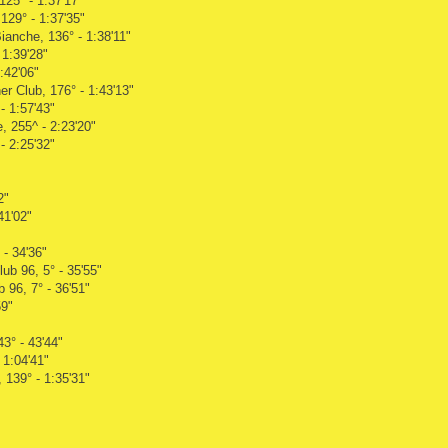
125° - 1:37'17"
129° - 1:37'35"
Bianche, 136° - 1:38'11"
 1:39'28"
:42'06"
r Club, 176° - 1:43'13"
- 1:57'43"
 255^ - 2:23'20"
- 2:25'32"
2"
41'02"
 - 34'36"
ub 96, 5° - 35'55"
96, 7° - 36'51"
59"
3° - 43'44"
 1:04'41"
 139° - 1:35'31"