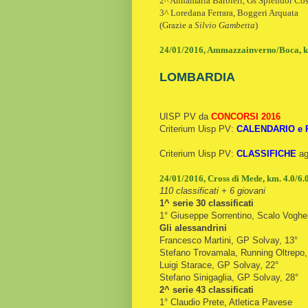
2^ Annamaria Barbieri, Gs Splendor Co
3^ Loredana Ferrara, Boggeri Arquata
(Grazie a
Silvio Gambetta
)
24/01/2016, Ammazzainverno/Boca, km
LOMBARDIA
UISP PV da
CONCORSI 2016
Criterium Uisp PV:
CALENDARIO e
Criterium Uisp PV:
CLASSIFICHE
ag
24/01/2016, Cross di Mede, km. 4.0/6.
110 classificati + 6 giovani
1^ serie 30 classificati
1° Giuseppe Sorrentino, Scalo Voghe
Gli alessandrini
Francesco Martini, GP Solvay, 13°
Stefano Trovamala, Running Oltrepo,
Luigi Starace, GP Solvay, 22°
Stefano Sinigaglia, GP Solvay, 28°
2^ serie 43 classificati
1° Claudio Prete, Atletica Pavese