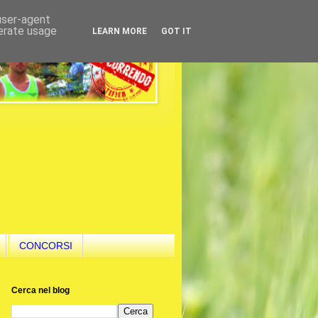
 user-agent
nerate usage
LEARN MORE
GOT IT
CONCORSI
Cerca nel blog