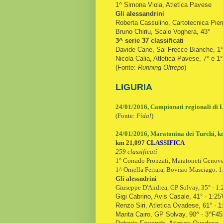
1^ Simona Viola, Atletica Pavese
Gli alessandrini
Roberta Cassulino, Cartotecnica Pie
Bruno Chiriu, Scalo Voghera, 43°
3^ serie 37 classificati
Davide Cane, Sai Frecce Bianche, 1°
Nicola Calia, Atletica Pavese, 7° e 
(Fonte:
Running Oltrepo
)
LIGURIA
24/01/2016, Campionati regionali di 
(Fonte:
Fidal
)
24/01/2016, Maratonina dei Turchi, km
km 21,097
CLASSIFICA
259 classificati
1° Corrado Pronzati, Maratoneti Genove
1^ Ornella Ferrara, Bovisio Masciago. 1
Gli alessndrini
Giuseppe D'Andrea, GP Solvay, 35° - 1:
Gigi Cabrino, Avis Casale, 41° - 1:25'
Renzo Siri, Atletica Ovadese, 61° - 1
Marita Cairo, GP Solvay, 90^ - 3^F45 