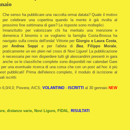
nnaio
Che senso ha pubblicare una raccolta ormai datata? Quale il motivo
per celebrare una copertina quando la mente è già rivolta al
prossimo fine settimana di gare? Le risposte sono molteplici.
Innanzitutto per valorizzare chi ha meritato una menzione e
domenica il binomio o se vogliamo la famiglia Costa-Brossa ha
navigato sulla cresta dell'onda! Vittorie per
Giorgio e Laura Costa
,
per
Andrea Seppi
e per l'atleta di
Bea
,
Filippo Morale
,
praticamente un ein plein nel cross di Novi Ligure! La pubblicazione
è necessaria per non disperdere tutti gli alessandrini presenti in gara
anche se le classifiche complete sono disponibili nei calendari Gare
o per una eventuale ricerca di una corsa che con un post ad hoc è più
ost pubblicati! Prima dell'elenco completo, il modulo di iscrizione al
i iscritti:
m 6,0/4,0; Piovera; AICS;
VOLANTINO
-
ISCRITTI
al 30 gennaio
NEW
ure, distanze varie, Novi Ligure, FIDAL
,
RISULTATI