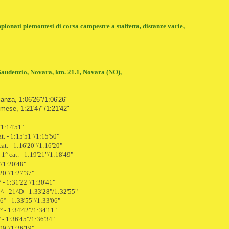
onati piemontesi di corsa campestre a staffetta, distanze varie,
audenzio, Novara, km. 21.1, Novara (NO),
ianza, 1:06'26"/1:06'26"
imese, 1:21'47"/1:21'42"
/1:14'51"
at. - 1:15'51"/1:15'50"
cat. - 1:16'20"/1:16'20"
 1° cat. - 1:19'21"/1:18'49"
"/1:20'48"
'20"/1:27'37"
 - 1:31'22"/1:30'41"
^ - 21^D - 1:33'28"/1:32'55"
6° - 1:33'55"/1:33'06"
° - 1:34'42"/1:34'11"
 - 1:36'45"/1:36'34"
'09"/1:36'19"