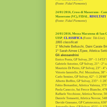
(Fonte:
Fidal Piemonte
)
24/01/2016, Cross di Masserano - Campi
Masserano (VC), FIDAL
,
RISULTATI
(Fonte:
Fidal Piemonte
)
24/01/2016, Mezza Maratona di San G
UISP
,
CLASSIFICA
(Fonte:
Tds Live
)
1865 classificati
1° Michele Belluschi, Daini Carate Br
1^ Sarah Aimee L'Epee, Atletica Sett
Gli alessandrini
Enrico Ponta
, GP Solvay, 20° - 1:14'53"
Gabriele Astorino, GP Solvay, 21° - 2° c
Maurizio Di Pietro
, GP Solvay, 23° - 4° 
Vittorio Ianniello, Pol. Mezzaluna, 38° -
Carlo Semino
, GP Solvay, 62° - 1:20'48
Alberto Boffito
, GP Solvay, 235° - 1:28
Fabio Bernardini, Atletica Valenza, 375°
Paola Caraccio, Sai Frecce Bianche, 479
Raffaele Vecchione, Atletica Novese, 50
Daniele Tomasetti
, Atletica Novese, 548
Davide Grassano, GP Cartotecnica, 630°
Antonello Arzu
, GP Solvay, 652° - 1:37