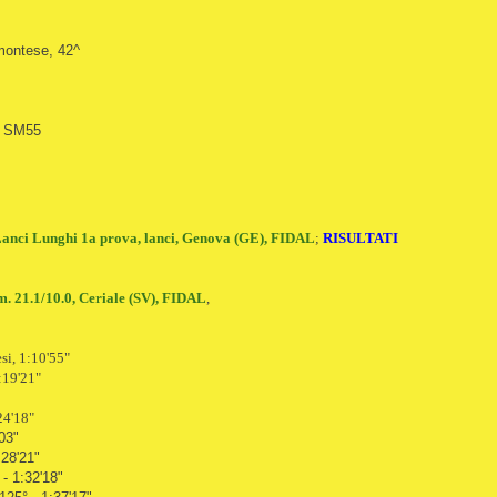
montese, 42^
1° SM55
Lanci Lunghi 1a prova, lanci, Genova (GE), FIDAL
;
RISULTATI
. 21.1/10.0, Ceriale (SV), FIDAL
,
si, 1:10'55"
:19'21"
24'18"
03"
:28'21"
- 1:32'18"