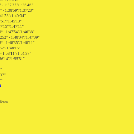
 - 1:37'25"/1:36'46"
° - 1:38'59"/1:37'23"
:41'58"/1:40:34"
5'51"/1:45'13"
47'15"/1:47'11"
° - 1:47'54"/1:46'38"
252° - 1:48'34"/1:47'39"
3° - 1:48'35"/1:48'11"
'52"/1:48'15"
 - 1:53'11"/1:51'37"
:56'14"/1:55'51"
8"
'37"
7"
O
 Team