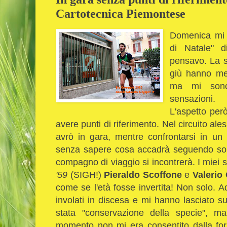
Cartotecnica Piemontese
Domenica mi 
di Natale" d
pensavo. La sa
giù hanno me
ma mi sono
sensazioni.
L'aspetto però
avere punti di riferimento. Nel circuito 
avrò in gara, mentre confrontarsi in un a
senza sapere cosa accadrà seguendo sol
compagno di viaggio si incontrerà. I miei 
'59
(SIGH!)
Pieraldo Scoffone
e
Valerio 
come se l'età fosse invertita! Non solo. 
involati in discesa e mi hanno lasciato s
stata "conservazione della specie", 
momento non mi era consentito dalla for