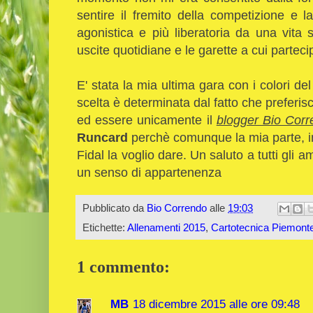
sentire il fremito della competizione e 
agonistica e più liberatoria da una vita 
uscite quotidiane e le garette a cui parteci
E' stata la mia ultima gara con i colori de
scelta è determinata dal fatto che preferi
ed essere unicamente il
blogger Bio Cor
Runcard
perchè comunque la mia parte, int
Fidal la voglio dare. Un saluto a tutti gli a
un senso di appartenenza
Pubblicato da
Bio Correndo
alle
19:03
Etichette:
Allenamenti 2015
,
Cartotecnica Piemont
1 commento:
MB
18 dicembre 2015 alle ore 09:48