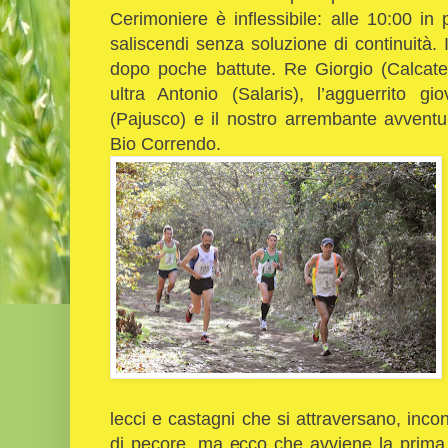
Cerimoniere è inflessibile: alle 10:00 in
saliscendi senza soluzione di continuità
dopo poche battute. Re Giorgio (Calcaterr
ultra Antonio (Salaris), l’agguerrito 
(Pajusco) e il nostro arrembante avvent
Bio Correndo.
lecci e castagni che si attraversano, inco
di pecore, ma ecco che avviene la prima