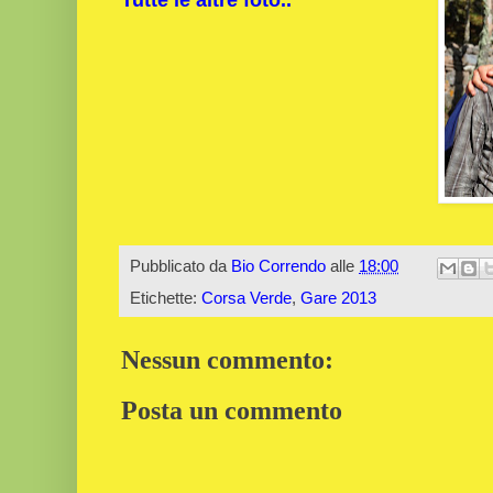
Pubblicato da
Bio Correndo
alle
18:00
Etichette:
Corsa Verde
,
Gare 2013
Nessun commento:
Posta un commento