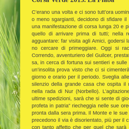
C’erano una volta e ci sono tutt’ora uomini
o meno sgargianti, decidono di sfidare i
una manifestazione di corsa lunga 20 e più
quello di arrivare prima di tutti; nell
agguantare: far visita agli Amici, godersi 
no cercare di primeggiare. Oggi si rac
Correndo, avventuriero del Guilcer, presta
sa, in cerca di fortuna sui sentieri e sull
un’insolita prova visto che ci si cimente
giorno e orario per il periodo. Sveglia al
silenzio della grande casa che ospita il
nella rada di Nur (Norbello). L’agitazion
ultime spedizioni, sarà che si sente di g
profeta in patria” riecheggia nelle sue ore
pronta dalla sera prima. Il Monte e le sue
precedono il via è disorientato, più per il
con tanto affetto che per quel che sarà d