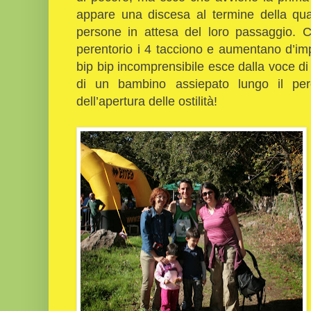
appare una discesa al termine della qua
persone in attesa del loro passaggio. 
perentorio i 4 tacciono e aumentano d’imp
bip bip incomprensibile esce dalla voce di 
di un bambino assiepato lungo il pe
dell’apertura delle ostilità!