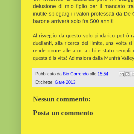
delusione di mio figlio per il mancato tra
inutile spiegargli i valori professati da D
barone arriverà solo fra 500 anni!!
Al risveglio da questo volo pindarico potrò r
duellanti, alla ricerca del limite, una volta s
rende onore alle armi a chi è stato semplic
questa è la vita! Ad maiora d
a
lla Munfrà Valle
Pubblicato da
Bio Correndo
alle
15:54
Etichette:
Gare 2013
Nessun commento:
Posta un commento