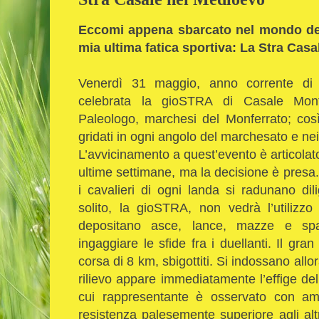
Eccomi appena sbarcato nel mondo dei 
mia ultima fatica sportiva: La Stra Casa
Venerdì 31 maggio, anno corrente di 
celebrata la gioSTRA di Casale Monfe
Paleologo, marchesi del Monferrato; così r
gridati in ogni angolo del marchesato e nei 
L’avvicinamento a quest’evento è articolato 
ultime settimane, ma la decisione è presa.
i cavalieri di ogni landa si radunano d
solito, la gioSTRA, non vedrà l’utilizzo
depositano asce, lance, mazze e sp
ingaggiare le sfide fra i duellanti. Il gr
corsa di 8 km, sbigottiti. Si indossano allor
rilievo appare immediatamente l’effige dell
cui rappresentante è osservato con amm
resistenza palesemente superiore agli alt