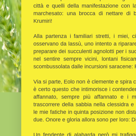
città e quelli della manifestazione con 
marchesato: una brocca di nettare di ba
Krumiri!
Alla partenza i familiari stretti, i miei
osservano da lassù, uno intento a riparare 
preparare dei succulenti agnolotti per i su
nel sentire sempre vicini, lontani fisica
scombussolata dalle incursioni saracene: Re
Via si parte, Eolo non è clemente e spira c
è certo questo che intimorisce i contendenti
affannato, sempre più affannato e i mu
trascorrere della sabbia nella clessidra e 
le mie fatiche in quinta posizione non dist
due. Onore e gloria allora sono per loro: 
Un fendente di alabarda però mi trafigge