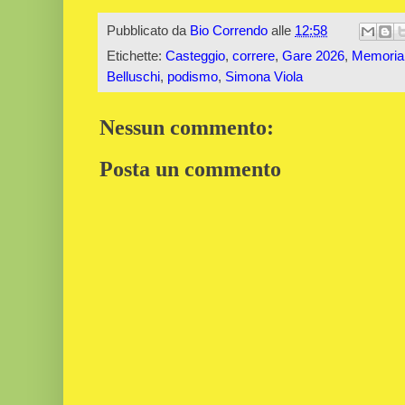
Pubblicato da
Bio Correndo
alle
12:58
Etichette:
Casteggio
,
correre
,
Gare 2026
,
Memorial
Belluschi
,
podismo
,
Simona Viola
Nessun commento:
Posta un commento