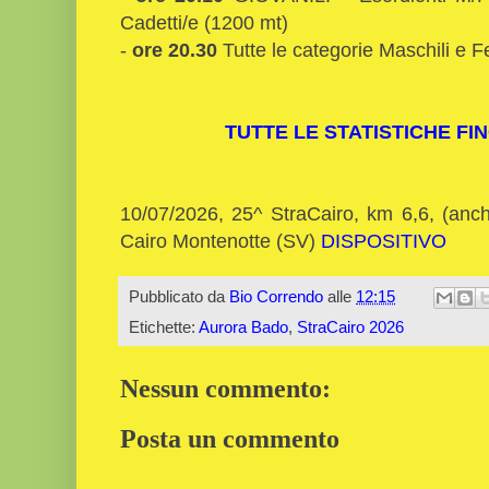
Cadetti/e (1200 mt)
-
ore 20.30
Tutte le categorie Maschili e F
TUTTE LE STATISTICHE FIN
10/07/2026, 25^ StraCairo, km 6,6, (anche
Cairo Montenotte (SV)
DISPOSITIVO
Pubblicato da
Bio Correndo
alle
12:15
Etichette:
Aurora Bado
,
StraCairo 2026
Nessun commento:
Posta un commento