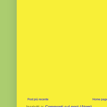
Post più recente
Home pag
Iscriviti a:
Commenti sul post (Atom)