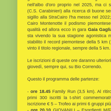
nell'albo d'oro proprio nel 2025, ma ci
(C.S. Carabinieri) alla ricerca di buone s
sigillo alla StraCairo l'ha messo nel 202
Cairo Montenotte il podismo piemontes
qualità ed allora ecco in gara
Gaia Gagli
sta vivendo la sua stagione agonistica m
stabilito il record piemontese della 5 km 
vinto il titolo regionale, sempre della 5 km.
Le iscrizioni di queste ore daranno ulterior
giovedì, sempre qui, su Bio Correndo.
Questo il programma delle partenze:
-
ore 18.45
Family Run (3,5 km). Al ritir
primi 300 iscritti la t-shirt commemora
iscrizione € 5 – Trofeo ai primi 6 gruppi p
-
ore 20.10
GIOVANILI – Esordienti M/F