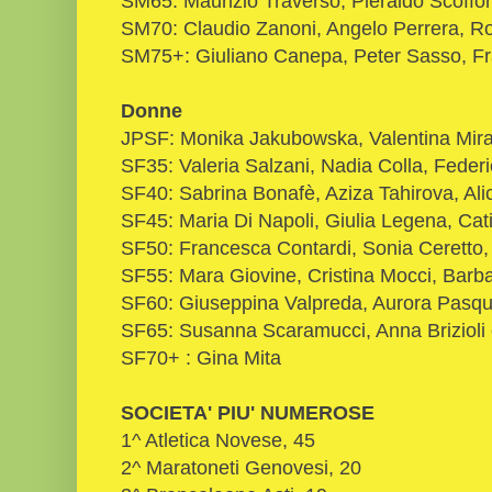
SM65: Maurizio Traverso, Pieraldo Scoffo
SM70: Claudio Zanoni, Angelo Perrera, R
SM75+: Giuliano Canepa, Peter Sasso, F
Donne
JPSF: Monika Jakubowska, Valentina Mirab
SF35: Valeria Salzani, Nadia Colla, Federi
SF40: Sabrina Bonafè, Aziza Tahirova, Al
SF45: Maria Di Napoli, Giulia Legena, Cat
SF50: Francesca Contardi, Sonia Ceretto,
SF55: Mara Giovine, Cristina Mocci, Barb
SF60: Giuseppina Valpreda, Aurora Pasqu
SF65: Susanna Scaramucci, Anna Brizioli e
SF70+ : Gina Mita
SOCIETA' PIU' NUMEROSE
1^ Atletica Novese, 45
2^ Maratoneti Genovesi, 20