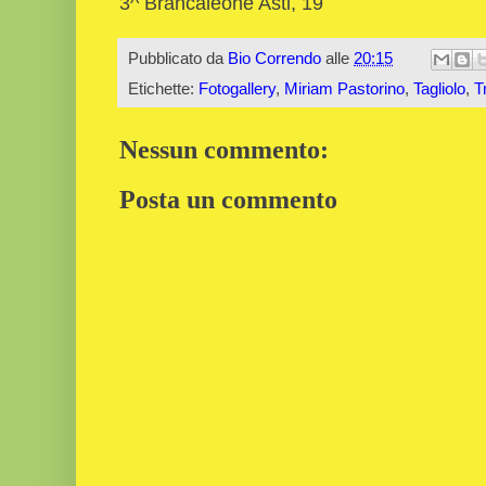
3^ Brancaleone Asti, 19
Pubblicato da
Bio Correndo
alle
20:15
Etichette:
Fotogallery
,
Miriam Pastorino
,
Tagliolo
,
T
Nessun commento:
Posta un commento