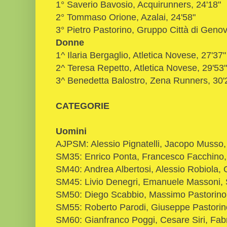
1° Saverio Bavosio, Acquirunners, 24'18"
2° Tommaso Orione, Azalai, 24'58"
3° Pietro Pastorino, Gruppo Città di Genov
Donne
1^ Ilaria Bergaglio, Atletica Novese, 27'37
2^ Teresa Repetto, Atletica Novese, 29'53"
3^ Benedetta Balostro, Zena Runners, 30'
CATEGORIE
Uomini
AJPSM: Alessio Pignatelli, Jacopo Musso
SM35: Enrico Ponta, Francesco Facchino, 
SM40: Andrea Albertosi, Alessio Robiola,
SM45: Livio Denegri, Emanuele Massoni, 
SM50: Diego Scabbio, Massimo Pastorino,
SM55: Roberto Parodi, Giuseppe Pastorino
SM60: Gianfranco Poggi, Cesare Siri, Fabr