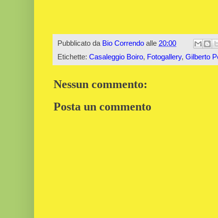
Pubblicato da
Bio Correndo
alle
20:00
Etichette:
Casaleggio Boiro
,
Fotogallery
,
Gilberto 
Nessun commento:
Posta un commento