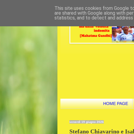
This site uses cookies from Google to 
are shared with Google along with per
statistics, and to detect and address
HOME PAGE
venerdì 19 giugno 2026
Stefano Chiavarino e Isa