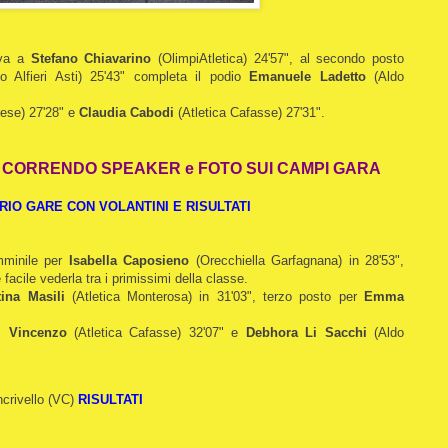
o va a
Stefano Chiavarino
(OlimpiAtletica) 24'57", al secondo posto
io Alfieri Asti) 25'43" completa il podio
Emanuele Ladetto
(Aldo
rese) 27'28" e
Claudia Cabodi
(Atletica Cafasse) 27'31".
O CORRENDO SPEAKER e FOTO SUI CAMPI GARA
IO GARE CON VOLANTINI E RISULTATI
mminile per
Isabella Caposieno
(Orecchiella Garfagnana) in 28'53",
facile vederla tra i primissimi della classe.
tina Masili
(Atletica Monterosa) in 31'03", terzo posto per
Emma
i Vincenzo
(Atletica Cafasse) 32'07" e
Debhora Li Sacchi
(Aldo
ncrivello (VC)
RISULTATI