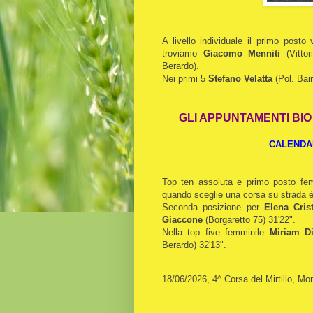
A livello individuale il primo post
troviamo
Giacomo Menniti
(Vittor
Berardo).
Nei primi 5
Stefano Velatta
(Pol. Bai
GLI APPUNTAMENTI BI
CALENDAR
Top ten assoluta e primo posto fe
quando sceglie una corsa su strada è 
Seconda posizione per
Elena Cris
Giaccone
(Borgaretto 75) 31'22".
Nella top five femminile
Miriam D
Berardo) 32'13".
18/06/2026, 4^ Corsa del Mirtillo, Mo