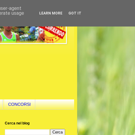
 user-agent
nerate usage
LEARN MORE
GOT IT
CONCORSI
Cerca nel blog