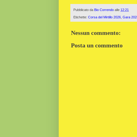
Pubblicato da
Bio Correndo
alle
12:21
Etichette:
Corsa del Mirtillo 2026
,
Gara 202
Nessun commento:
Posta un commento