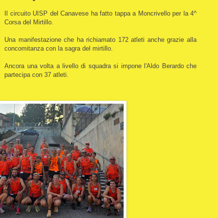
Il circuito UISP del Canavese ha fatto tappa a Moncrivello per la 4^
Corsa del Mirtillo.
Una manifestazione che ha richiamato 172 atleti anche grazie alla
concomitanza con la sagra del mirtillo.
Ancora una volta a livello di squadra si impone l'Aldo Berardo che
partecipa con 37 atleti.