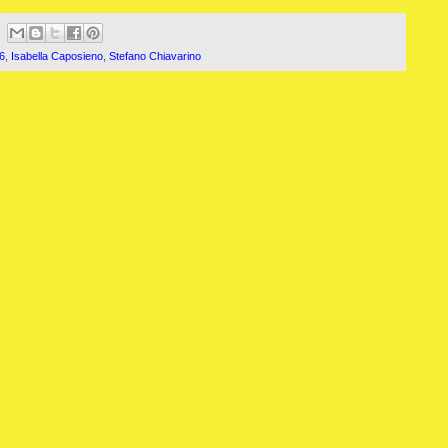
6
,
Isabella Caposieno
,
Stefano Chiavarino