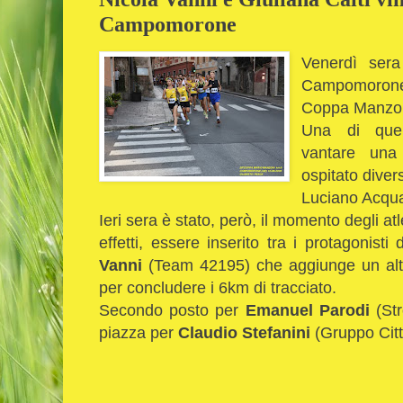
Campomorone
Venerdì sera
Campomorone 
Coppa Manzon
Una di quel
vantare una
ospitato diver
Luciano Acqu
Ieri sera è stato, però, il momento degli atlet
effetti, essere inserito tra i protagonist
Vanni
(Team 42195) che aggiunge un altr
per concludere i 6km di tracciato.
Secondo posto per
Emanuel Parodi
(St
piazza per
Claudio Stefanini
(Gruppo Citt