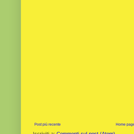
Post più recente
Home pag
Iscriviti a:
Commenti sul post (Atom)