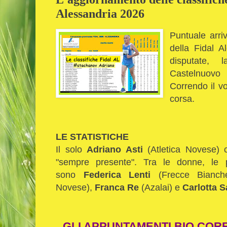
Alessandria 2026
Puntuale arriv
della Fidal A
disputate,
Castelnuovo
Correndo il vo
corsa.
LE STATISTICHE
Il solo
Adriano Asti
(Atletica Novese) 
"sempre presente". Tra le donne, le 
sono
Federica Lenti
(Frecce Bianc
Novese),
Franca Re
(Azalai) e
Carlotta S
GLI APPUNTAMENTI BIO COR