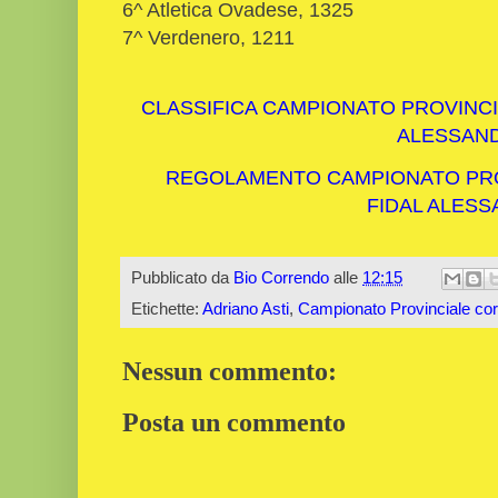
6^ Atletica Ovadese, 1325
7^ Verdenero, 1211
CLASSIFICA CAMPIONATO PROVINCI
ALESSAN
REGOLAMENTO CAMPIONATO PRO
FIDAL ALESS
Pubblicato da
Bio Correndo
alle
12:15
Etichette:
Adriano Asti
,
Campionato Provinciale co
Nessun commento:
Posta un commento