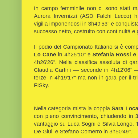
In campo femminile non ci sono stati ma
Aurora Invernizzi (ASD Falchi Lecco) ha
vigilia imponendosi in 3h49'53" e conquistan
successo netto, costruito con continuità e
Il podio del Campionato Italiano si è com
Lo Cane
in 4h25'10" e
Stefania Rossi e 
4h26'26". Nella classifica assoluta di ga
Claudia Cartini — seconde in 4h12'06" —
terze in 4h19'17" ma non in gara per il tri
FISky.
Nella categoria mista la coppia
Sara Locat
con pieno convincimento, chiudendo in 3h
vantaggio su Luca Sogni e Silvia Longo. T
De Giuli e Stefano Comerro in 3h50'49".