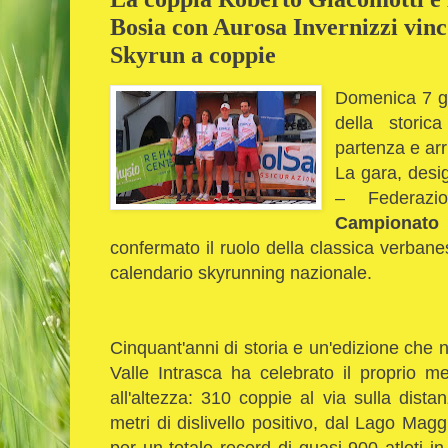
Bosia con Aurosa Invernizzi vincon
Skyrun a coppie
Domenica 7 gi
della stori
partenza e arr
La gara, desi
– Federazi
Campionato 
confermato il ruolo della classica verba
calendario skyrunning nazionale.
Cinquant'anni di storia e un'edizione che n
Valle Intrasca ha celebrato il proprio 
all'altezza: 310 coppie al via sulla dist
metri di dislivello positivo, dal Lago Magg
per un totale record di quasi 900 atleti in