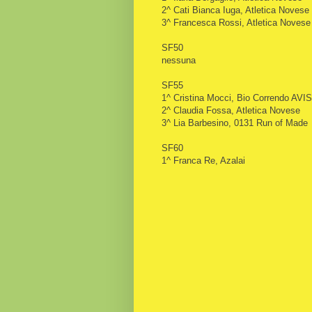
2^ Cati Bianca Iuga
, Atletica Novese
3^ Francesca Rossi
, Atletica Novese
SF50
nessuna
SF55
1^ Cristina Mocci, Bio Correndo AVIS
2^ Claudia Fossa
, Atletica Novese
3^ Lia Barbesino, 0131 Run of Made
SF60
1^ Franca Re, Azalai