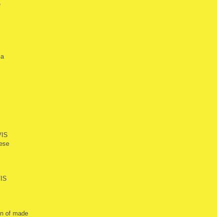
e
ia
VIS
vese
VIS
un of made