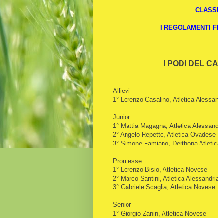
CLASSI
I REGOLAMENTI F
I PODI DEL 
Allievi
1° Lorenzo Casalino, Atletica Alessan
Junior
1° Mattia Magagna, Atletica Alessand
2° Angelo Repetto, Atletica Ovadese
3° Simone Famiano, Derthona Atletic
Promesse
1° Lorenzo Bisio, Atletica Novese
2° Marco Santini, Atletica Alessandri
3° Gabriele Scaglia, Atletica Novese
Senior
1° Giorgio Zanin, Atletica Novese