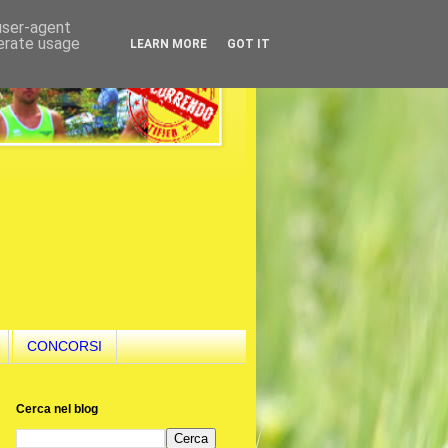
 user-agent
nerate usage
LEARN MORE
GOT IT
CONCORSI
Cerca nel blog