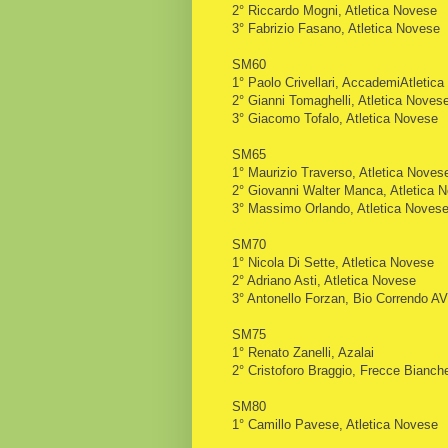
2° Riccardo Mogni, Atletica Novese
3° Fabrizio Fasano, Atletica Novese
SM60
1° Paolo Crivellari, AccademiAtletica
2° Gianni Tomaghelli
, Atletica Noves
3° Giacomo Tofalo
, Atletica Novese
SM65
1° Maurizio Traverso
, Atletica Noves
2° Giovanni Walter Manca
, Atletica 
3° Massimo Orlando
, Atletica Noves
SM70
1° Nicola Di Sette
, Atletica Novese
2° Adriano Asti
, Atletica Novese
3° Antonello Forzan, Bio Correndo A
SM75
1° Renato Zanelli, Azalai
2° Cristoforo Braggio, Frecce Bianch
SM80
1° Camillo Pavese
, Atletica Novese