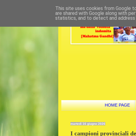
This site uses cookies from Google to 
are shared with Google along with per
statistics, and to detect and address
HOME PAGE
martedì 16 giugno 2026
I campioni provinciali d