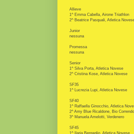
Allieve
1^ Emma Cabella, Airone Triathlon
2^ Beatrice Pasquali
, Atletica Noves
Junior
nessuna
Promessa
nessuna
Senior
1^ Silva Porta, Atletica Novese
2^ Cristina Kose
, Atletica Novese
SF35
1^ Lucrezia Lupi, Atletica Novese
SF40
1^ Raffaella Ginocchio
, Atletica Nov
2^ Amy Blue Ricaldone, Bio Corrend
3^ Manuela Amelotti, Verdenero
SF45
1^ Ilaria Bergaglio
, Atletica Novese