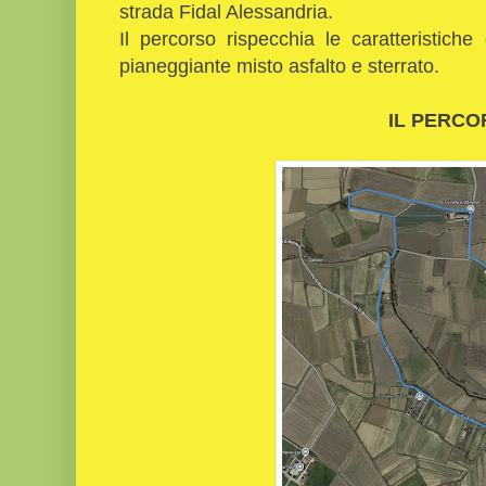
strada Fidal Alessandria.
Il percorso rispecchia le caratteristich
pianeggiante misto asfalto e sterrato.
IL PERC