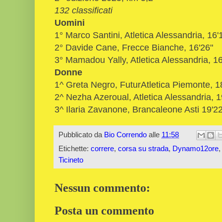
132 classificati
Uomini
1° Marco Santini, Atletica Alessandria, 16'
2° Davide Cane, Frecce Bianche, 16'26"
3° Mamadou Yally, Atletica Alessandria, 16
Donne
1^ Greta Negro, FuturAtletica Piemonte, 1
2^ Nezha Azeroual, Atletica Alessandria, 1
3^ Ilaria Zavanone, Brancaleone Asti 19'22
Pubblicato da
Bio Correndo
alle
11:58
Etichette:
correre
,
corsa su strada
,
Dynamo12ore
Ticineto
Nessun commento:
Posta un commento