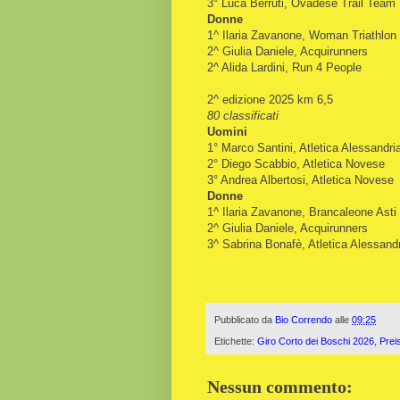
3° Luca Berruti, Ovadese Trail Team
Donne
1^ Ilaria Zavanone, Woman Triathlon I
2^ Giulia Daniele, Acquirunners
2^ Alida Lardini, Run 4 People
2^ edizione 2025 km 6,5
80 classificati
Uomini
1° Marco Santini, Atletica Alessandr
2° Diego Scabbio, Atletica Novese
3° Andrea Albertosi, Atletica Novese
Donne
1^ Ilaria Zavanone, Brancaleone Asti
2^ Giulia Daniele, Acquirunners
3^ Sabrina Bonafè, Atletica Alessand
Pubblicato da
Bio Correndo
alle
09:25
Etichette:
Giro Corto dei Boschi 2026
,
Preis
Nessun commento: