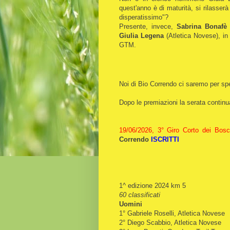
quest'anno è di maturità, si rilasse
disperatissimo"?
Presente, invece,
Sabrina Bonaf
Giulia Legena
(Atletica Novese), in
GTM.
Noi di Bio Correndo ci saremo per sp
Dopo le premiazioni la serata continu
19/06/2026, 3° Giro Corto dei Bosc
Correndo
ISCRITTI
1^ edizione 2024 km 5
60 classificati
Uomini
1° Gabriele Roselli, Atletica Novese
2° Diego Scabbio, Atletica Novese