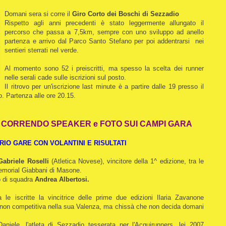
Domani sera si corre il
Giro Corto dei Boschi di Sezzadio
Rispetto agli anni precedenti è stato leggermente allungato il
percorso che passa a 7,5km, sempre con uno sviluppo ad anello
partenza e arrivo dal Parco Santo Stefano per poi addentrarsi nei
sentieri sterrati nel verde.
Al momento sono 52 i preiscritti, ma spesso la scelta dei runner
nelle serali cade sulle iscrizioni sul posto.
Il ritrovo per un'iscrizione last minute è a partire dalle 19 presso il
. Partenza alle ore 20.15.
O CORRENDO SPEAKER e FOTO SUI CAMPI GARA
IO GARE CON VOLANTINI E RISULTATI
Gabriele Roselli
(Atletica Novese), vincitore della 1^ edizione, tra le
 Memorial Giabbani di Masone.
o di squadra
Andrea Albertosi.
 le iscritte la vincitrice delle prime due edizioni Ilaria Zavanone
a non competitiva nella sua Valenza, ma chissà che non decida domani
ele, l'atleta di Sezzadio tesserata per l'Acquirunners, lei 2007