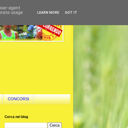
 user-agent
nerate usage
LEARN MORE
GOT IT
CONCORSI
Cerca nel blog