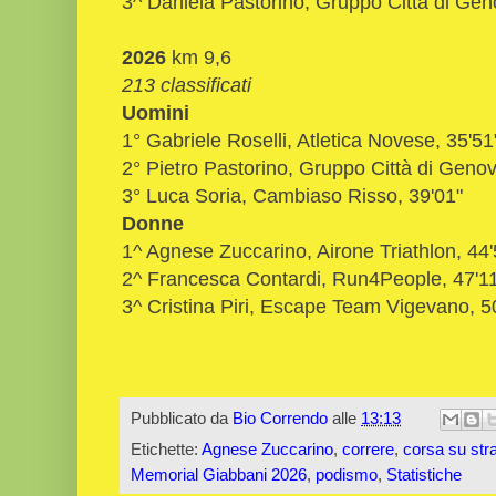
3^ Daniela Pastorino, Gruppo Città di Gen
2026
km 9,6
213 classificati
Uomini
1° Gabriele Roselli, Atletica Novese, 35'5
2° Pietro Pastorino, Gruppo Città di Genov
3° Luca Soria, Cambiaso Risso, 39'01"
Donne
1^ Agnese Zuccarino, Airone Triathlon, 44'
2^ Francesca Contardi, Run4People, 47'1
3^ Cristina Piri, Escape Team Vigevano, 5
Pubblicato da
Bio Correndo
alle
13:13
Etichette:
Agnese Zuccarino
,
correre
,
corsa su str
Memorial Giabbani 2026
,
podismo
,
Statistiche