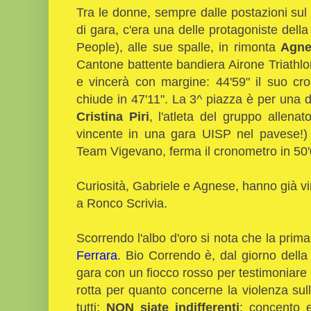
Tra le donne, sempre dalle postazioni sul 
di gara, c'era una delle protagoniste della 
People), alle sue spalle, in rimonta
Agne
Cantone battente bandiera Airone Triathlon
e vincerà con margine: 44'59" il suo cr
chiude in 47'11". La 3^ piazza è per una 
Cristina Piri
, l'atleta del gruppo allena
vincente in una gara UISP nel pavese!) 
Team Vigevano, ferma il cronometro in 50'
Curiosità, Gabriele e Agnese, hanno già vin
a Ronco Scrivia.
Scorrendo l'albo d'oro si nota che la prim
Ferrara
. Bio Correndo è, dal giorno del
gara con un fiocco rosso per testimoniare
rotta per quanto concerne la violenza sul
tutti:
NON siate indifferenti
; concento 