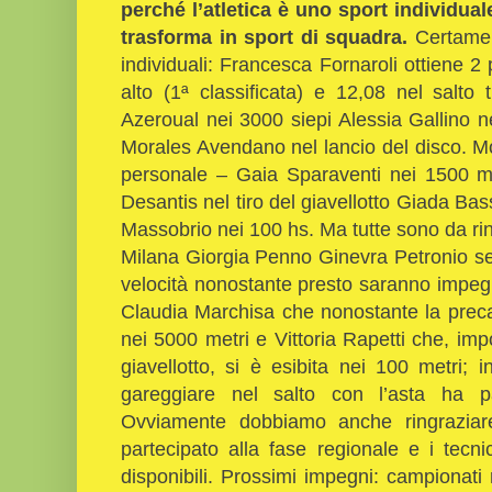
perché l’atletica è uno sport individua
trasforma in sport di squadra.
Certament
individuali: Francesca Fornaroli ottiene 2 
alto (1ª classificata) e 12,08 nel salto 
Azeroual nei 3000 siepi Alessia Gallino 
Morales Avendano nel lancio del disco. Mo
personale – Gaia Sparaventi nei 1500 
Desantis nel tiro del giavellotto Giada Bas
Massobrio nei 100 hs. Ma tutte sono da ri
Milana Giorgia Penno Ginevra Petronio sem
velocità nonostante presto saranno impegn
Claudia Marchisa che nonostante la preca
nei 5000 metri e Vittoria Rapetti che, impo
giavellotto, si è esibita nei 100 metri; 
gareggiare nel salto con l’asta ha pa
Ovviamente dobbiamo anche ringraziare
partecipato alla fase regionale e i tecn
disponibili. Prossimi impegni: campionati 