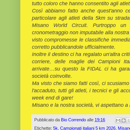
tutto coloro che hanno consentito agli atleti
Così abbiamo fatto anche quest'anno c
particolare agli atleti della 5km su strada
Misano World Circuit. Purtroppo un 
cronometraggio non imputabile alla nostra
visto compromesse le classifiche immediat
corretto pubblicandole ufficialmente.
Inoltre il destino ci ha regalato un'altra cr
corriere, delle maglie dei Campioni It
arrivate…
su questo la FIDAL ci ha garant
società coinvolte.
Ma visto che siamo fatti così, ci scusiam
l'accaduto, tutti gli atleti, i tecnici e gli
week end di gare!
Misano e la nostra società, vi aspettano a
Pubblicato da
Bio Correndo
alle
19:16
Etichette:
5k
,
Campionati italiani 5 km 2026
,
Misan