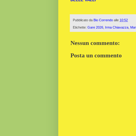
Pubblicato da
Bio Correndo
alle
10:52
Etichette:
Gare 2026
,
Irma Chiavazza
,
Mar
Nessun commento:
Posta un commento