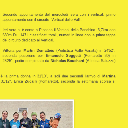
Secondo appuntamento del mercoledì sera con i vertical, primo
appuntamento con il circuito Vertical delle Valli.
Ieri sera si è corso a Pinasca il Vertical della Panchina. 3,7km con
630m D+. 147 i classificati totali, numeri in linea con la prima tappa
del circuito dedicato ai Vertical.
Vittoria per
Martin Dematteis
(Podistica Valle Varaita) in 24'52",
seconda posizione per
Emanuele Soggetti
(Pomaretto 80) in
25'25", podio completato da
Nicholas Bouchard
(Atletica Saluzzo)
è la prima donna in 31'10", a soli due secondi l'arrivo di
Martina
n 31'12",
Erica Zucalli
(Pomaretto), seconda la settimana scorsa si