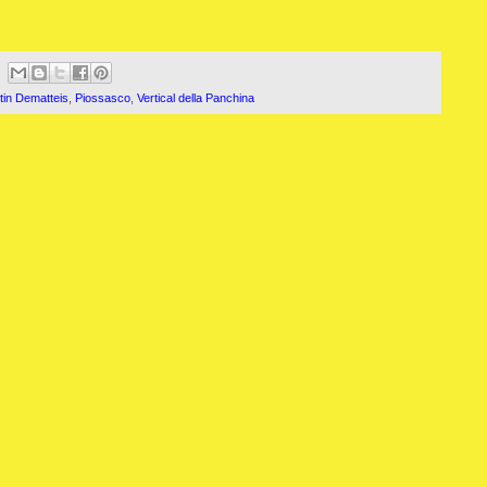
tin Dematteis
,
Piossasco
,
Vertical della Panchina