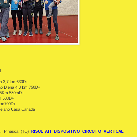
I
na 3,7 km 630D+
no Diena 4,3 km 750D+
2,5Km 580mD+
m 500D+
 km700D+
Melano Casa Canada
na, Pinasca (TO)
RISULTATI
DISPOSITIVO CIRCUITO VERTICAL