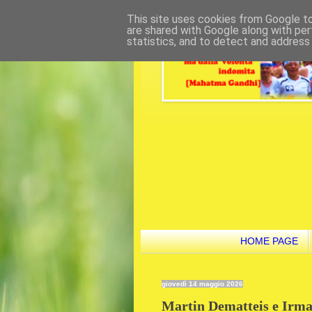
This site uses cookies from Google to 
are shared with Google along with per
statistics, and to detect and address
HOME PAGE
giovedì 14 maggio 2026
Martin Dematteis e Irma 