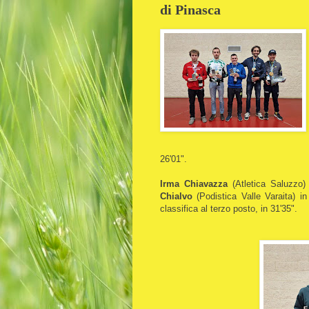
di Pinasca
26'01".
Irma Chiavazza
(Atletica Saluzzo) 
Chialvo
(Podistica Valle Varaita) i
classifica al terzo posto, in 31'35".