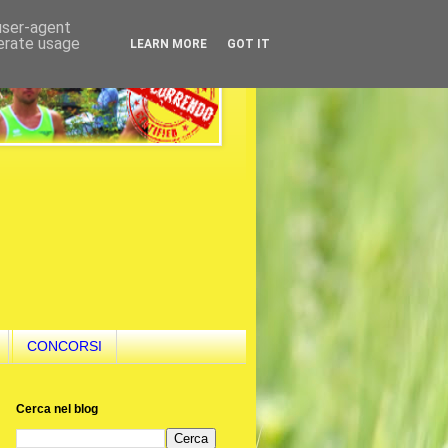
 user-agent
nerate usage
LEARN MORE
GOT IT
CONCORSI
Cerca nel blog