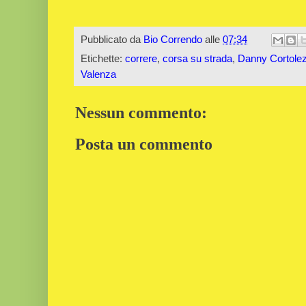
Pubblicato da
Bio Correndo
alle
07:34
Etichette:
correre
,
corsa su strada
,
Danny Cortolez
Valenza
Nessun commento:
Posta un commento