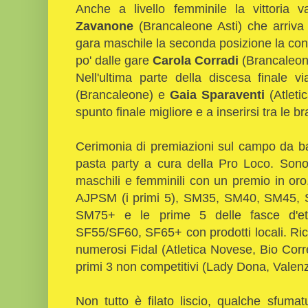
Anche a livello femminile la vittoria va
Zavanone
(Brancaleone Asti) che arriva 
gara maschile la seconda posizione la co
po' dalle gare
Carola Corradi
(Brancaleone
Nell'ultima parte della discesa finale 
(Brancaleone) e
Gaia Sparaventi
(Atleti
spunto finale migliore e a inserirsi tra le 
Cerimonia di premiazioni sul campo da bas
pasta party a cura della Pro Loco. Sono s
maschili e femminili con un premio in oro.
AJPSM (i primi 5), SM35, SM40, SM45
SM75+ e le prime 5 delle fasce d'e
SF55/SF60, SF65+ con prodotti locali. Ric
numerosi Fidal (Atletica Novese, Bio Cor
primi 3 non competitivi (Lady Dona, Valen
Non tutto è filato liscio, qualche sfuma