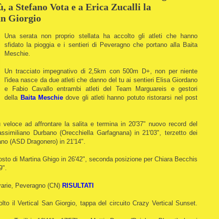
, a Stefano Vota e a Erica Zucalli la
an Giorgio
Una serata non proprio stellata ha accolto gli atleti che hanno
sfidato la pioggia e i sentieri di Peveragno che portano alla Baita
Meschie.
Un tracciato impegnativo di 2,5km con 500m D+, non per niente
l'idea nasce da due atleti che danno del tu ai sentieri Elisa Giordano
e Fabio Cavallo entrambi atleti del Team Marguareis e gestori
della
Baita Meschie
dove gli atleti hanno potuto ristorarsi nel post
 veloce ad affrontare la salita e termina in 20'37" nuovo record del
similiano Durbano (Orecchiella Garfagnana) in 21'03", terzetto dei
ano (ASD Dragonero) in 21'14".
osto di Martina Ghigo in 26'42", seconda posizione per Chiara Becchis
9".
 varie, Peveragno (CN)
RISULTATI
to il Vertical San Giorgio, tappa del circuito Crazy Vertical Sunset.