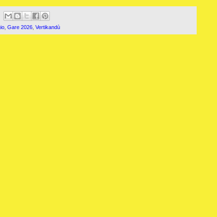
io
,
Gare 2026
,
Vertikandù