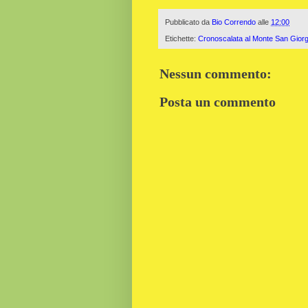
Pubblicato da
Bio Correndo
alle
12:00
Etichette:
Cronoscalata al Monte San Giorg
Nessun commento:
Posta un commento