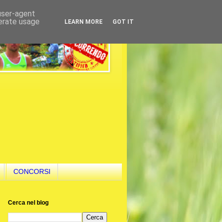
 user-agent
nerate usage
LEARN MORE
GOT IT
CONCORSI
Cerca nel blog