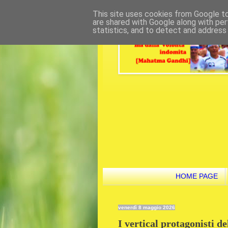
This site uses cookies from Google to 
are shared with Google along with per
statistics, and to detect and address
HOME PAGE
venerdì 8 maggio 2026
I vertical protagonisti d