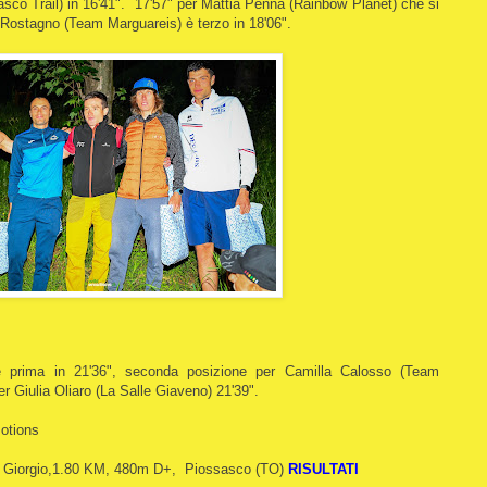
sco Trail) in 16'41". 17'57" per Mattia Penna (Rainbow Planet) che si
 Rostagno (Team Marguareis) è terzo in 18'06".
è prima in 21'36", seconda posizione per Camilla Calosso (Team
er Giulia Oliaro (La Salle Giaveno) 21'39".
otions
n Giorgio,1.80 KM, 480m D+, Piossasco (TO)
RISULTATI