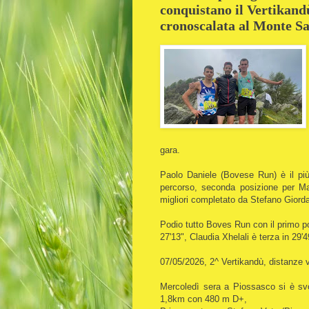
conquistano il Vertikandù
cronoscalata al Monte S
gara.
Paolo Daniele (Bovese Run) è il più
percorso, seconda posizione per Mas
migliori completato da Stefano Giord
Podio tutto Boves Run con il primo p
27'13", Claudia Xhelali è terza in 29'4
07/05/2026, 2^ Vertikandù, distanze
Mercoledì sera a Piossasco si è svol
1,8km con 480 m D+,