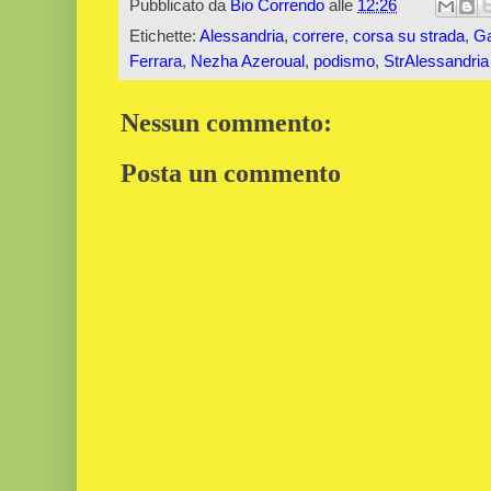
Pubblicato da
Bio Correndo
alle
12:26
Etichette:
Alessandria
,
correre
,
corsa su strada
,
Ga
Ferrara
,
Nezha Azeroual
,
podismo
,
StrAlessandria
Nessun commento:
Posta un commento