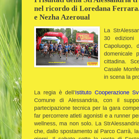
nel ricordo di Loredana Ferrara
e Nezha Azeroual
La StrAlessan
30 edizioni 
Capoluogo, d
domenicale p
cittadina. Sc
Casale Monfer
in scena la p
La regia è dell’
Istituto Cooperazione S
Comune di Alessandria, con il supp
partecipazione tecnica per la gara competi
far percorrere atleti agonisti e a runner pe
wellness, ma non solo. La StrAlessandri
che, dallo spostamento al Parco Carrà, l
giorni. Il sabato sotto la veste di Fes