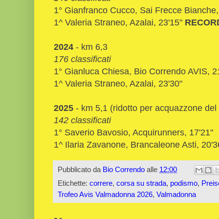
1° Gianfranco Cucco, Sai Frecce Bianche,
1^ Valeria Straneo, Azalai, 23'15"
RECORD
2024
- km 6,3
176 classificati
1° Gianluca Chiesa, Bio Correndo AVIS, 2
1^ Valeria Straneo, Azalai, 23'30"
2025
- km 5,1 (ridotto per acquazzone del
142 classificati
1° Saverio Bavosio, Acquirunners, 17'21"
1^ Ilaria Zavanone, Brancaleone Asti, 20'3
Pubblicato da
Bio Correndo
alle
12:00
Etichette:
correre
,
corsa su strada
,
podismo
,
Preisc
Trofeo Avis Valmadonna 2026
,
Valmadonna