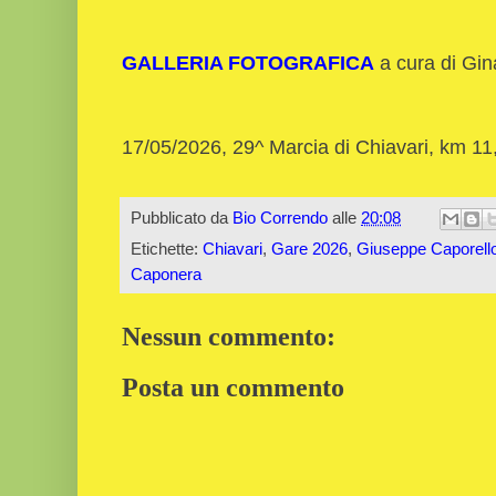
GALLERIA FOTOGRAFICA
a cura di Gin
17/05/2026, 29^ Marcia di Chiavari, km 11
Pubblicato da
Bio Correndo
alle
20:08
Etichette:
Chiavari
,
Gare 2026
,
Giuseppe Caporell
Caponera
Nessun commento:
Posta un commento