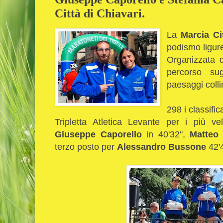
Città di Chiavari.
La
Marcia Cit
podismo ligur
Organizzata d
percorso su
paesaggi collin
298 i classific
Tripletta Atletica Levante per i più v
Giuseppe Caporello
in 40'32",
Matteo
terzo posto per
Alessandro Bussone
42'