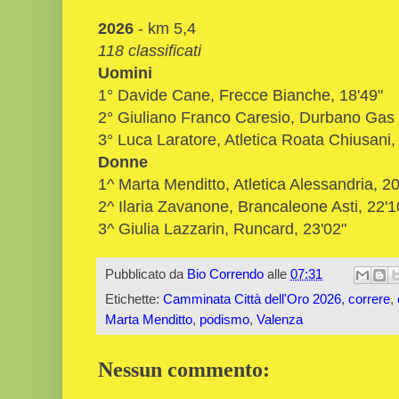
2026
- km 5,4
118 classificati
Uomini
1° Davide Cane, Frecce Bianche, 18'49"
2° Giuliano Franco Caresio, Durbano Gas 
3° Luca Laratore, Atletica Roata Chiusani,
Donne
1^ Marta Menditto, Atletica Alessandria, 20
2^ Ilaria Zavanone, Brancaleone Asti, 22'1
3^ Giulia Lazzarin, Runcard, 23'02"
Pubblicato da
Bio Correndo
alle
07:31
Etichette:
Camminata Città dell'Oro 2026
,
correre
,
Marta Menditto
,
podismo
,
Valenza
Nessun commento: