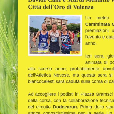
Città dell'Oro di Valenza
Un meteo r
Camminata Ci
premiazioni 
l'evento e dato
anno.
Ieri sera, gi
animata di po
allo scorso anno, probabilmente dovu
dell'Atletica Novese, ma questa sera si
biancocelesti sarà caduta sulla corsa di c
Ad accogliere i podisti in Piazza Gramsc
della corsa, con la collaborazione tecnica 
del circuito
Dodecarun.
Prima dello star
attrice conosciutissima per la serie Un