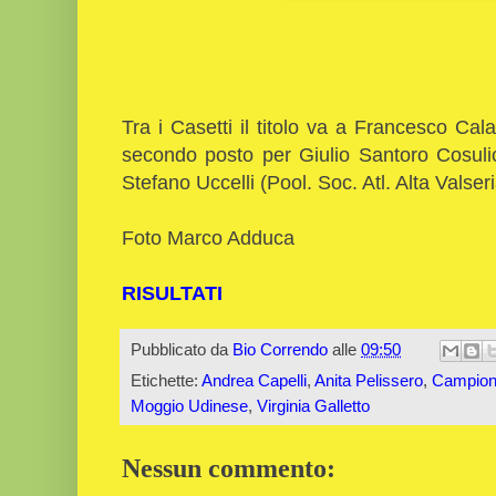
Tra i Casetti il titolo va a Francesco Cal
secondo posto per Giulio Santoro Cosulic
Stefano Uccelli (Pool. Soc. Atl. Alta Valser
Foto Marco Adduca
RISULTATI
Pubblicato da
Bio Correndo
alle
09:50
Etichette:
Andrea Capelli
,
Anita Pelissero
,
Campiona
Moggio Udinese
,
Virginia Galletto
Nessun commento: