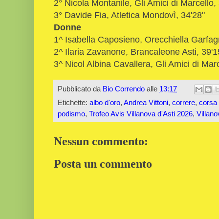
2° Nicola Montanile, Gli Amici di Marcello,
3° Davide Fia, Atletica Mondovì, 34'28"
Donne
1^ Isabella Caposieno, Orecchiella Garfag
2^ Ilaria Zavanone, Brancaleone Asti, 39'
3^ Nicol Albina Cavallera, Gli Amici di Marc
Pubblicato da
Bio Correndo
alle
13:17
Etichette:
albo d'oro
,
Andrea Vittoni
,
correre
,
corsa 
podismo
,
Trofeo Avis Villanova d'Asti 2026
,
Villano
Nessun commento:
Posta un commento