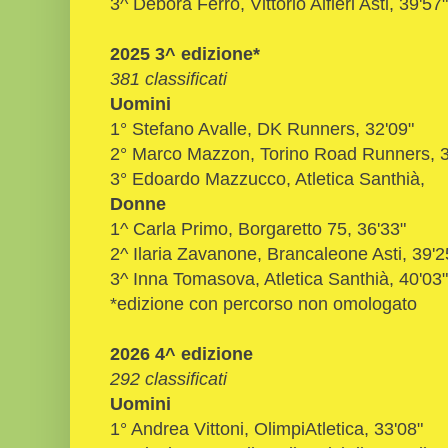
3^ Debora Ferro, Vittorio Alfieri Asti, 39'57"
2025 3^ edizione*
381 classificati
Uomini
1° Stefano Avalle, DK Runners, 32'09"
2° Marco Mazzon, Torino Road Runners, 3
3° Edoardo Mazzucco, Atletica Santhià,
Donne
1^ Carla Primo, Borgaretto 75, 36'33"
2^ Ilaria Zavanone, Brancaleone Asti, 39'2
3^ Inna Tomasova, Atletica Santhià, 40'03"
*edizione con percorso non omologato
2026 4^ edizione
292 classificati
Uomini
1° Andrea Vittoni, OlimpiAtletica, 33'08"