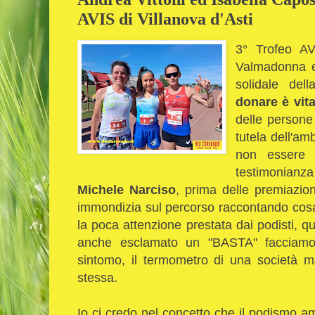
AVIS di Villanova d'Asti
3° Trofeo A
Valmadonna e
solidale de
donare è vit
delle persone 
tutela dell'amb
non essere 
testimonian
Michele Narciso
, prima delle premiazion
immondizia sul percorso raccontando cosa
la poca attenzione prestata dai podisti, q
anche esclamato un "BASTA" facciamo 
sintomo, il termometro di una società m
stessa.
Io ci credo nel concetto che il podismo a