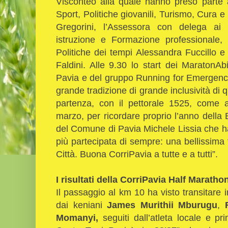
Visconteo alla quale hanno preso parte 
Sport, Politiche giovanili, Turismo, Cura
Gregorini, l’Assessora con delega ai N
istruzione e Formazione professionale, 
Politiche dei tempi Alessandra Fuccillo e
Faldini. Alle 9.30 lo start dei MaratonAb
Pavia e del gruppo Running for Emergenc
grande tradizione di grande inclusività di 
partenza, con il pettorale 1525, come a
marzo, per ricordare proprio l’anno della 
del Comune di Pavia Michele Lissia che h
più partecipata di sempre: una bellissima f
Città. Buona CorriPavia a tutte e a tutti”.
I risultati della CorriPavia Half Maratho
Il passaggio al km 10 ha visto transitare in
dai keniani
James Murithii Mburugu
,
Momanyi,
seguiti dall’atleta locale e pr