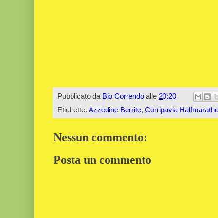
Pubblicato da
Bio Correndo
alle
20:20
Etichette:
Azzedine Berrite
,
Corripavia Halfmarath
Nessun commento:
Posta un commento