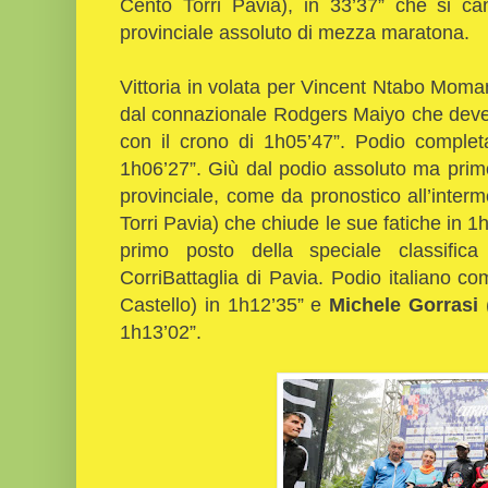
Cento Torri Pavia), in 33’37” che si ca
provinciale assoluto di mezza maratona.
Vittoria in volata per Vincent Ntabo Moma
dal connazionale Rodgers Maiyo che deve 
con il crono di 1h05’47”. Podio comple
1h06’27”. Giù dal podio assoluto ma prim
provinciale, come da pronostico all’inter
Torri Pavia) che chiude le sue fatiche in 1h
primo posto della speciale classif
CorriBattaglia di Pavia. Podio italiano c
Castello) in 1h12’35” e
Michele Gorrasi
1h13’02”.