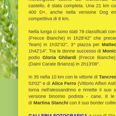
castello, è stata completa. Una 21 km c
400 D+, anche nella versione Dog e
competitiva di 8 km.
Nella lunga ci sono stati 78 classificati co
(Frecce Bianche) in 1h28'42" che prec
Team) in 1h32'32", 3^ piazza per
Matte
1h42'14". Tra le donne successo di
Monic
podio
Gloria Ghilardi
(Frecce Bianche)
(Daini Carate Brianza) in 2h13'08".
In 35 nella 10 km con le vittorie di
Tancred
53'02" e di
Alice Ferro
(Vittorio Alfieri Ast
torna nell'alessandrino e rimette il suo 
versione binomio podista - cane, 8 le 
di
Martina Stanchi
con il suo border colli
GALLERIA FOTOGRAFICA
a cura di Sto