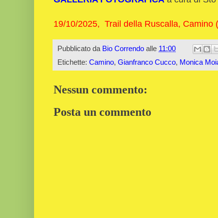
19/10/2025,
Trail della Ruscalla, Camino 
Pubblicato da
Bio Correndo
alle
11:00
Etichette:
Camino
,
Gianfranco Cucco
,
Monica Moi
Nessun commento:
Posta un commento