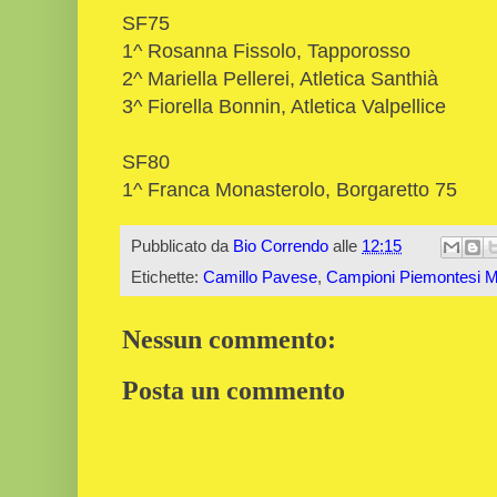
SF75
1^ Rosanna Fissolo, Tapporosso
2^ Mariella Pellerei, Atletica Santhià
3^ Fiorella Bonnin, Atletica Valpellice
SF80
1^ Franca Monasterolo, Borgaretto 75
Pubblicato da
Bio Correndo
alle
12:15
Etichette:
Camillo Pavese
,
Campioni Piemontesi M
Nessun commento:
Posta un commento