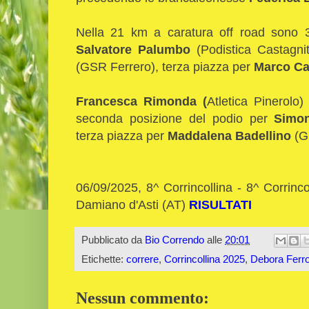
Nella 21 km a caratura off road sono 38 
Salvatore Palumbo
(Podistica Castagn
(GSR Ferrero), terza piazza per
Marco Ca
Francesca Rimonda (
Atletica Pinerolo
seconda posizione del podio per
Simon
terza piazza per
Maddalena Badellino
(G
06/09/2025, 8^ Corrincollina - 8^ Corrinc
Damiano d'Asti (AT)
RISULTATI
Pubblicato da
Bio Correndo
alle
20:01
Etichette:
correre
,
Corrincollina 2025
,
Debora Ferr
Nessun commento: