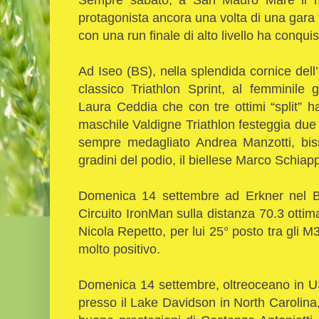
protagonista ancora una volta di una gara to
con una run finale di alto livello ha conquis
Ad Iseo (BS), nella splendida cornice del
classico Triathlon Sprint, al femminile
Laura Ceddia che con tre ottimi “split” h
maschile Valdigne Triathlon festeggia due or
sempre medagliato Andrea Manzotti, biss
gradini del podio, il biellese Marco Schiappa
Domenica 14 settembre ad Erkner nel B
Circuito IronMan sulla distanza 70.3 otti
Nicola Repetto, per lui 25° posto tra gli 
molto positivo.
Domenica 14 settembre, oltreoceano in USA
presso il Lake Davidson in North Carolina, 