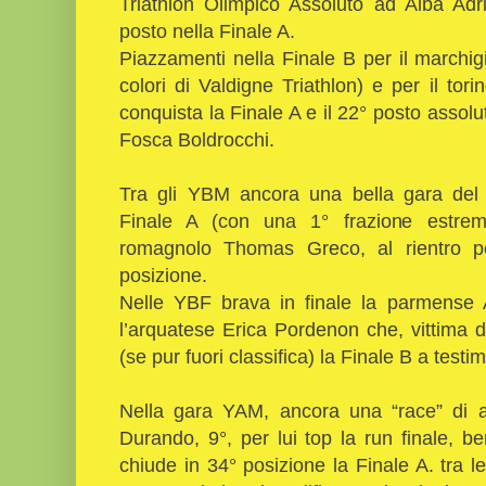
Triathlon Olimpico Assoluto ad Alba Adri
posto nella Finale A.
Piazzamenti nella Finale B per il marchigi
colori di Valdigne Triathlon) e per il to
conquista la Finale A e il 22° posto asso
Fosca Boldrocchi.
Tra gli YBM ancora una bella gara del 
Finale A (con una 1° frazione estrem
romagnolo Thomas Greco, al rientro po
posizione.
Nelle YBF brava in finale la parmense A
l’arquatese Erica Pordenon che, vittima 
(se pur fuori classifica) la Finale B a test
Nella gara YAM, ancora una “race” di alt
Durando, 9°, per lui top la run finale, b
chiude in 34° posizione la Finale A. tra l