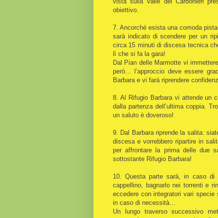
vista sulla Valle dei Carbonieri pr
obiettivo.
7. Ancorché esista una comoda pista f
sarà indicato di scendere per un rip
circa 15 minuti di discesa tecnica ch
lì che si fa la gara!
Dal Pian delle Marmotte vi immettere
però… l’approccio deve essere gradu
Barbara e vi farà riprendere confidenz
8. Al Rifugio Barbara vi attende un co
dalla partenza dell’ultima coppia. Tr
un saluto è doveroso!
9. Dal Barbara riprende la salita: si
discesa e vorrebbero ripartire in sal
per affrontare la prima delle due s
sottostante Rifugio Barbara!
10. Questa parte sarà, in caso di
cappellino, bagnarlo nei torrenti e r
eccedere con integratori vari specie 
in caso di necessità…
Un lungo traverso successivo mett