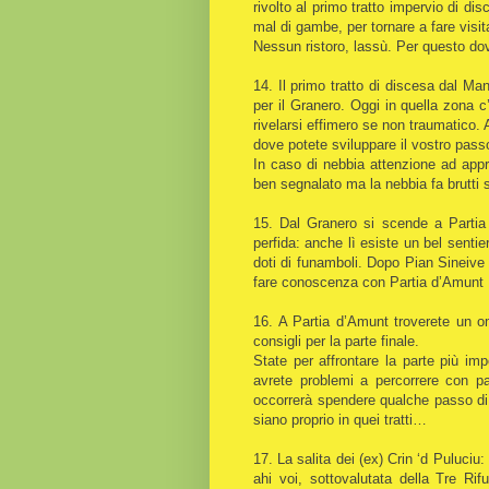
rivolto al primo tratto impervio di d
mal di gambe, per tornare a fare visit
Nessun ristoro, lassù. Per questo dov
14. Il primo tratto di discesa dal Ma
per il Granero. Oggi in quella zona 
rivelarsi effimero se non traumatico.
dove potete sviluppare il vostro passo
In caso di nebbia attenzione ad appr
ben segnalato ma la nebbia fa brutti 
15. Dal Granero si scende a Partia 
perfida: anche lì esiste un bel senti
doti di funamboli. Dopo Pian Sineive
fare conoscenza con Partia d’Amunt
16. A Partia d’Amunt troverete un om
consigli per la parte finale.
State per affrontare la parte più im
avrete problemi a percorrere con pa
occorrerà spendere qualche passo di
siano proprio in quei tratti…
17. La salita dei (ex) Crin ‘d Puluciu:
ahi voi, sottovalutata della Tre R