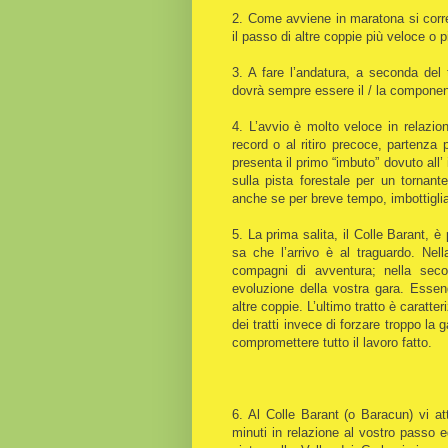
2. Come avviene in maratona si corre 
il passo di altre coppie più veloce o p
3. A fare l’andatura, a seconda del t
dovrà sempre essere il / la component
4. L’avvio è molto veloce in relazio
record o al ritiro precoce, partenza 
presenta il primo “imbuto” dovuto all’
sulla pista forestale per un tornant
anche se per breve tempo, imbottiglia
5. La prima salita, il Colle Barant, 
sa che l’arrivo è al traguardo. Ne
compagni di avventura; nella seco
evoluzione della vostra gara. Essend
altre coppie. L’ultimo tratto è caratte
dei tratti invece di forzare troppo la
compromettere tutto il lavoro fatto.
6. Al Colle Barant (o Baracun) vi at
minuti in relazione al vostro passo ed