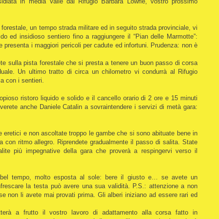
esidiata in media Valle dal Rifugio Barbara Lowrie, vostro prossimo
orestale, un tempo strada militare ed in seguito strada provinciale, vi
ido ed insidioso sentiero fino a raggiungere il “Pian delle Marmotte”:
e presenta i maggiori pericoli per cadute ed infortuni. Prudenza: non è
te sulla pista forestale che si presta a tenere un buon passo di corsa
ale. Un ultimo tratto di circa un chilometro vi condurrà al Rifugio
a con i sentieri.
pioso ristoro liquido e solido e il cancello orario di 2 ore e 15 minuti
overete anche Daniele Catalin a sovraintendere i servizi di metà gara:
ate eretici e non ascoltate troppo le gambe che si sono abituate bene in
ita con ritmo allegro. Riprendete gradualmente il passo di salita. State
alite più impegnative della gara che proverà a respingervi verso il
 bel tempo, molto esposta al sole: bere il giusto e… se avete un
infrescare la testa può avere una sua validità. P.S.: attenzione a non
se non li avete mai provati prima. Gli alberi iniziano ad essere rari ed
erà a frutto il vostro lavoro di adattamento alla corsa fatto in