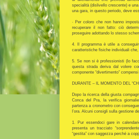
specialità (dislivello crescente) e u
una gara, in questo periodo, deve es
· Per coloro che non hanno impostat
recuperare il non fatto: ciò deter
proseguire adottando lo stesso sche
4. Il programma è utile a conseguire 
caratteristiche fisiche individuali che
5. Se non si è professionisti (lo fac
questa strada deriva dal volere co
componente “divertimento” compensi l
DURANTE – IL MOMENTO DEL “CH
Dopo la ricerca della giusta compagnia
Conca del Pra, la verifica giornalie
partenza a cronometro con conseguenti
l’ora. Alcuni consigli sulla gestione de
1. Pur essendoci gare in calendario
presenta un tracciato “sorprendent
“gestita” con saggezza perché a copp