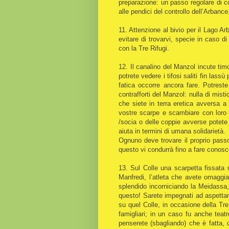
preparazione: un passo regolare di co
alle pendici del controllo dell’Arbance
11. Attenzione al bivio per il Lago 
evitare di trovarvi, specie in caso d
con la Tre Rifugi.
12. Il canalino del Manzol incute tim
potrete vedere i tifosi saliti fin las
fatica occorre ancora fare. Potrest
contrafforti del Manzol: nulla di misti
che siete in terra eretica avversa a
vostre scarpe e scambiare con loro 
/socia o delle coppie avverse potet
aiuta in termini di umana solidarietà.
Ognuno deve trovare il proprio pass
questo vi condurrà fino a fare conosc
13. Sul Colle una scarpetta fissata n
Manfredi, l’atleta che avete omaggia
splendido incorniciando la Meidassa, 
questo! Sarete impegnati ad aspettar
su quel Colle, in occasione della Tre
famigliari; in un caso fu anche tea
penserete (sbagliando) che è fatta, 