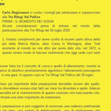
one
Carlo Degiovanni
vi svela i consigli per partecipare e sopravvivere
alla
Tre Rifugi Val Pellice
PRIMA - IL MOMENTO DEI SOGNI
Alcune considerazioni prima di entrare nel merito della
partecipazione alla Tre Rifugi del 26 luglio 2025
1. Intanto complimenti per avere scelto di essere parte attiva della
più bella Marcia Alpina, alias Corsa in Montagna, alias Trail
esistente al mondo se non altro per avere dato vita, nel 1972, a
questo strano modo di faticare inutilmente che oggi vede così tanti
sere fatta tra il concetto di corsa e quello di allenamento; mentre la
riva di obiettivo prioritariamente agonistico l’allenamento presuppone
 in una gara. In questo caso la Tre Rifugi Val Pellice del 26 luglio.
 fase più importante della preparazione dovrebbe essere alle spalle:
o dovrebbero essere stati fatti nei mesi tra dicembre e aprile. Adesso
pecialità ed al mantenimento di quanto costruito non trascurando che,
à rimane una dote importante da mantenere.
” di preparazione si può suggerire di osservare una cadenza settimanale
 tre step: una seduta di defaticamento, una di adattamento alla