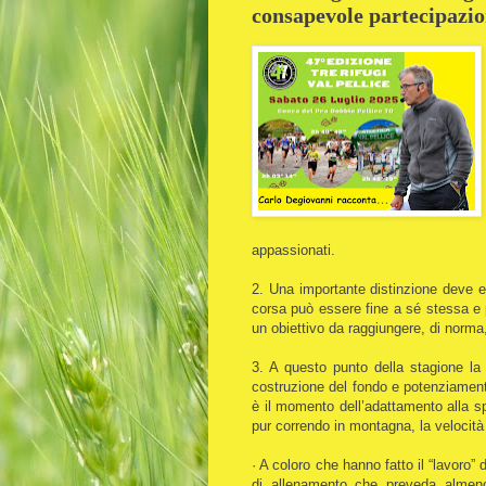
consapevole partecipazi
appassionati.
2. Una importante distinzione deve es
corsa può essere fine a sé stessa e p
un obiettivo da raggiungere, di norma,
3. A questo punto della stagione la
costruzione del fondo e potenziament
è il momento dell’adattamento alla s
pur correndo in montagna, la velocit
· A coloro che hanno fatto il “lavoro
di allenamento che preveda almeno