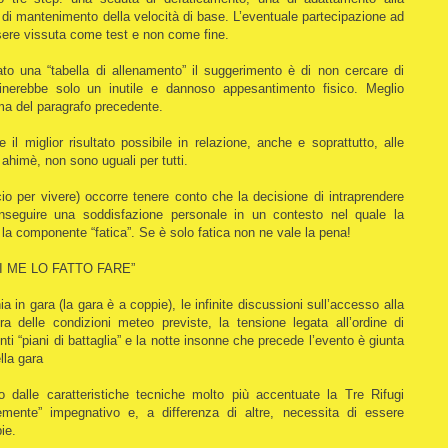
na di mantenimento della velocità di base. L’eventuale partecipazione ad
sere vissuta come test e non come fine.
o una “tabella di allenamento” il suggerimento è di non cercare di
minerebbe solo un inutile e dannoso appesantimento fisico. Meglio
ma del paragrafo precedente.
il miglior risultato possibile in relazione, anche e soprattutto, alle
, ahimè, non sono uguali per tutti.
cio per vivere) occorre tenere conto che la decisione di intraprendere
nseguire una soddisfazione personale in un contesto nel quale la
a componente “fatica”. Se è solo fatica non ne vale la pena!
I ME LO FATTO FARE”
 in gara (la gara è a coppie), le infinite discussioni sull’accesso alla
ra delle condizioni meteo previste, la tensione legata all’ordine di
 “piani di battaglia” e la notte insonne che precede l’evento è giunta
lla gara
 dalle caratteristiche tecniche molto più accentuate la Tre Rifugi
emente” impegnativo e, a differenza di altre, necessita di essere
ie.