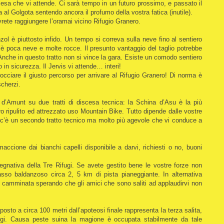
iscesa che vi attende. Ci sarà tempo in un futuro prossimo, e passato il
a al Golgota sentendo ancora il profumo della vostra fatica (inutile).
rete raggiungere l’oramai vicino Rifugio Granero.
nzol è piuttosto infido. Un tempo si correva sulla neve fino al sentiero
c’è poca neve e molte rocce. Il presunto vantaggio del taglio potrebbe
 Anche in questo tratto non si vince la gara. Esiste un comodo sentiero
 in sicurezza. Il Jervis vi attende… interi!
occiare il giusto percorso per arrivare al Rifugio Granero! Di norma è
scherzi.
d’Amunt su due tratti di discesa tecnica: la Schina d’Asu è la più
ero ripulito ed attrezzato uso Mountain Bike. Tutto dipende dalle vostre
 c’è un secondo tratto tecnico ma molto più agevole che vi conduce a
accione dai bianchi capelli disponibile a darvi, richiesti o no, buoni
pegnativa della Tre Rifugi. Se avete gestito bene le vostre forze non
sso baldanzoso circa 2, 5 km di pista pianeggiante. In alternativa
 camminata sperando che gli amici che sono saliti ad applaudirvi non
 posto a circa 100 metri dall’apoteosi finale rappresenta la terza salita,
ifugi. Causa peste suina la magione è occupata stabilmente da tale