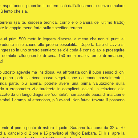
rispettando i propri limiti determinati dall’allenamento senza emulare
iù lento che sia.
erreno (salita, discesa tecnica, corribile o pianura dell’ultimo tratto)
e la coppia meno forte sullo specifico terreno.
ne ai primi 500 metri in leggera discesa: a meno che non si punti al
prudente in relazione alle proprie possibilità. Dopo la fase di avvio si
 ingresso in uno stretto sentiero: se c’è coda è consigliabile proseguire
e corribile: allungherete di circa 150 metri ma eviterete di rimanere,
ti
è piuttosto agevole ma insidiosa, va affrontata con il buon senso di chi
lla prima parte la ricca bassa vegetazione nasconde parzialmente i
nda parte, più aperta, potrete avere una prima valutazione sulla
o a cronometro vi attarderete in complicati calcoli in relazione alle
rizzato da un lungo diagonale “corribile”: non abbiate paura di marciarne
 gamba! I crampi vi attendono, più avanti. Non fatevi trovare!!! possono
tende il primo punto di ristoro liquido. Saranno trascorsi da 32 a 70
 al cancello di 2 ore e 15 previsto al rifugio Barbara. Di lì si apre la