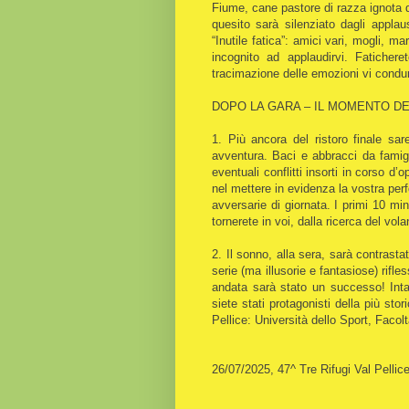
Fiume, cane pastore di razza ignota dal
quesito sarà silenziato dagli applau
“Inutile fatica”: amici vari, mogli, mar
incognito ad applaudirvi. Faticher
tracimazione delle emozioni vi condur
DOPO LA GARA – IL MOMENTO DEL
1. Più ancora del ristoro finale sa
avventura. Baci e abbracci da famig
eventuali conflitti insorti in corso 
nel mettere in evidenza la vostra perfo
avversarie di giornata. I primi 10 min
tornerete in voi, dalla ricerca del vola
2. Il sonno, alla sera, sarà contrast
serie (ma illusorie e fantasiose) rif
andata sarà stato un successo! Int
siete stati protagonisti della più sto
Pellice: Università dello Sport, Facol
26/07/2025, 47^ Tre Rifugi Val Pelli