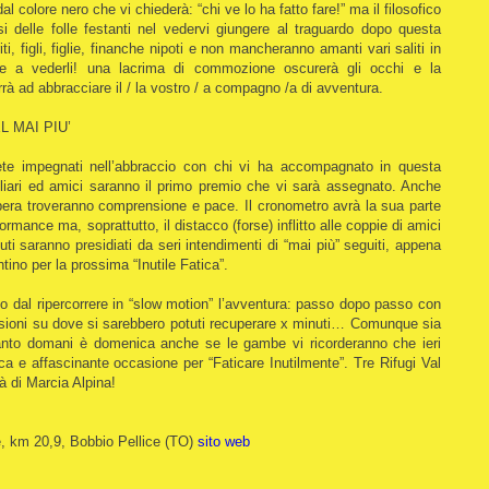
 colore nero che vi chiederà: “chi ve lo ha fatto fare!” ma il filosofico
si delle folle festanti nel vedervi giungere al traguardo dopo questa
iti, figli, figlie, finanche nipoti e non mancheranno amanti vari saliti in
ete a vederli! una lacrima di commozione oscurerà gli occhi e la
rà ad abbracciare il / la vostro / a compagno /a di avventura.
 MAI PIU’
rete impegnati nell’abbraccio con chi vi ha accompagnato in questa
liari ed amici saranno il primo premio che vi sarà assegnato. Anche
d’opera troveranno comprensione e pace. Il cronometro avrà la sua parte
rmance ma, soprattutto, il distacco (forse) inflitto alle coppie di amici
uti saranno presidiati da seri intendimenti di “mai più” seguiti, appena
ntino per la prossima “Inutile Fatica”.
ato dal ripercorrere in “slow motion” l’avventura: passo dopo passo con
lessioni su dove si sarebbero potuti recuperare x minuti… Comunque sia
anto domani è domenica anche se le gambe vi ricorderanno che ieri
rica e affascinante occasione per “Faticare Inutilmente”. Tre Rifugi Val
tà di Marcia Alpina!
ce, km 20,9, Bobbio Pellice (TO)
sito web