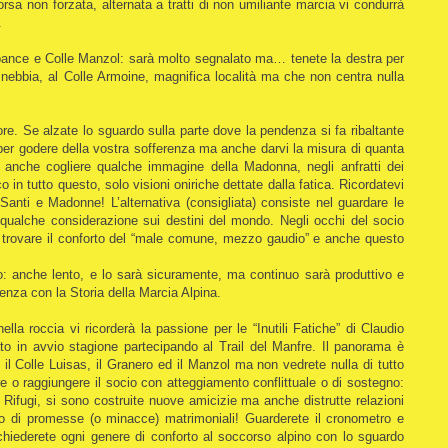
rsa non forzata, alternata a tratti di non umiliante marcia vi condurrà
.
Arbance e Colle Manzol: sarà molto segnalato ma… tenete la destra per
i nebbia, al Colle Armoine, magnifica località ma che non centra nulla
ore. Se alzate lo sguardo sulla parte dove la pendenza si fa ribaltante
sù per godere della vostra sofferenza ma anche darvi la misura di quanta
e anche cogliere qualche immagine della Madonna, negli anfratti dei
co in tutto questo, solo visioni oniriche dettate dalla fatica. Ricordatevi
 Santi e Madonne! L’alternativa (consigliata) consiste nel guardare le
qualche considerazione sui destini del mondo. Negli occhi del socio
e trovare il conforto del “male comune, mezzo gaudio” e anche questo
o: anche lento, e lo sarà sicuramente, ma continuo sarà produttivo e
enza con la Storia della Marcia Alpina.
ella roccia vi ricorderà la passione per le “Inutili Fatiche” di Claudio
to in avvio stagione partecipando al Trail del Manfre. Il panorama è
il Colle Luisas, il Granero ed il Manzol ma non vedrete nulla di tutto
e o raggiungere il socio con atteggiamento conflittuale o di sostegno:
 Rifugi, si sono costruite nuove amicizie ma anche distrutte relazioni
tro di promesse (o minacce) matrimoniali! Guarderete il cronometro e
chiederete ogni genere di conforto al soccorso alpino con lo sguardo