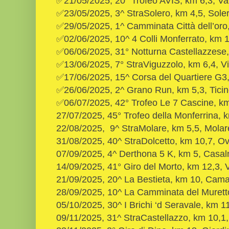
✅21/05/2025, 20° Trofeo AVIS, km 6,3, V
✅23/05/2025, 3^ StraSolero, km 4,5, Sole
✅29/05/2025, 1^ Camminata Città dell’oro
✅02/06/2025, 10^ 4 Colli Monferrato, km 
✅06/06/2025, 31° Notturna Castellazzese,
✅13/06/2025, 7° StraViguzzolo, km 6,4, V
✅17/06/2025, 15^ Corsa del Quartiere G3,
✅26/06/2025, 2^ Grano Run, km 5,3, Ticin
✅06/07/2025, 42° Trofeo Le 7 Cascine, km 
27/07/2025, 45° Trofeo della Monferrina,
22/08/2025, 9^ StraMolare, km 5,5, Molar
31/08/2025, 40^ StraDolcetto, km 10,7, 
07/09/2025, 4^ Derthona 5 K, km 5, Casa
14/09/2025, 41° Giro del Morto, km 12,3,
21/09/2025, 20^ La Bestieta, km 10, Cam
28/09/2025, 10^ La Camminata del Murett
05/10/2025, 30^ I Brichi ‘d Seravale, km 11
09/11/2025, 31^ StraCastellazzo, km 10,1,