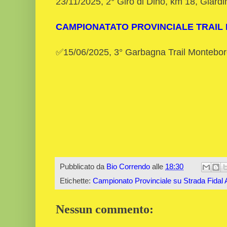
23/11/2025, 2° Giro di Dino, km 18, Giardi
CAMPIONATATO PROVINCIALE TRAIL
✅15/06/2025, 3° Garbagna Trail Montebo
Pubblicato da
Bio Correndo
alle
18:30
Etichette:
Campionato Provinciale su Strada Fidal 
Nessun commento: