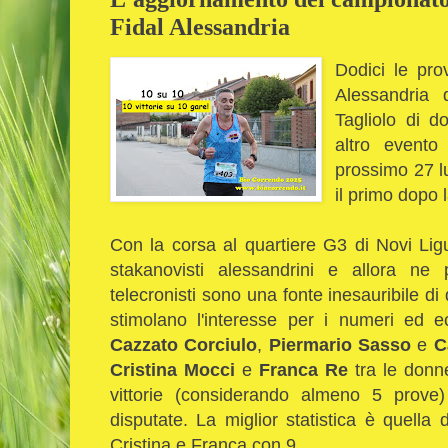
Fidal Alessandria
Dodici le pro
Alessandria d
Tagliolo di d
altro evento
prossimo 27 lu
il primo dopo
Con la corsa al quartiere G3 di Novi Ligure
stakanovisti alessandrini e allora ne 
telecronisti sono una fonte inesauribile di 
stimolano l'interesse per i numeri ed
Cazzato Corciulo
,
Piermario Sasso
e
C
Cristina Mocci
e
Franca Re
tra le donne
vittorie (considerando almeno 5 prove)
disputate. La miglior statistica è quella
Cristina e Franca con 9.