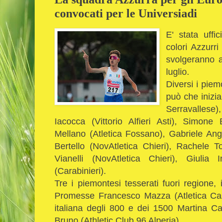
convocati per le Universiadi
E' stata uffi
colori Azzurr
svolgeranno 
luglio.
Diversi i piem
può che inizi
Serravallese
Iacocca (Vittorio Alfieri Asti), Simone
Mellano (Atletica Fossano), Gabriele An
Bertello (NovAtletica Chieri), Rachele T
Vianelli (NovAtletica Chieri), Giulia 
(Carabinieri).
Tre i piemontesi tesserati fuori regione,
Promesse Francesco Mazza (Atletica Ca
italiana degli 800 e dei 1500 Martina C
Bruno (Athletic Club 96 Alperia),