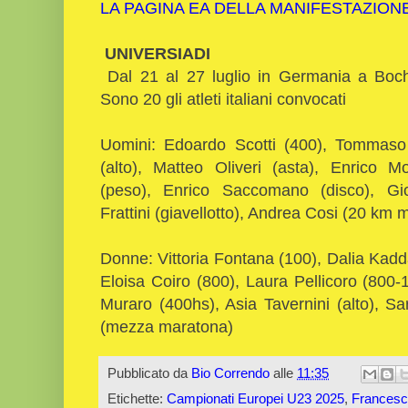
LA PAGINA EA DELLA MANIFESTAZION
UNIVERSIADI
Dal 21 al 27 luglio in Germania a Boch
Sono 20 gli atleti italiani convocati
Uomini: Edoardo Scotti (400), Tommaso
(alto), Matteo Oliveri (asta), Enrico Mo
(peso), Enrico Saccomano (disco), Gior
Frattini (giavellotto), Andrea Cosi (20 km 
Donne: Vittoria Fontana (100), Dalia Kadd
Eloisa Coiro (800), Laura Pellicoro (800-
Muraro (400hs), Asia Tavernini (alto), S
(mezza maratona)
Pubblicato da
Bio Correndo
alle
11:35
Etichette:
Campionati Europei U23 2025
,
Frances