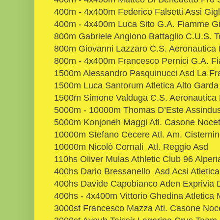
400m - 4x400m Federico Falsetti Assi Gig
400m - 4x400m Luca Sito G.A. Fiamme Gia
800m Gabriele Angiono Battaglio C.U.S. To
800m Giovanni Lazzaro C.S. Aeronautica Mi
800m - 4x400m Francesco Pernici G.A. Fi
1500m Alessandro Pasquinucci Asd La Fra
1500m Luca Santorum Atletica Alto Garda
1500m Simone Valduga C.S. Aeronautica M
5000m - 10000m Thomas D’Este Assindust
5000m Konjoneh Maggi Atl. Casone Noce
10000m Stefano Cecere Atl. Am. Cisternin
10000m Nicolò Cornali Atl. Reggio Asd
110hs Oliver Mulas Athletic Club 96 Alperi
400hs Dario Bressanello Asd Acsi Atletic
400hs Davide Capobianco Aden Exprivia Da
400hs - 4x400m Vittorio Ghedina Atletica
3000st Francesco Mazza Atl. Casone Noc