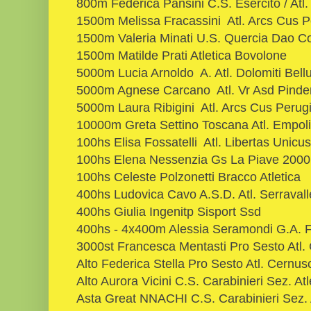
800m Federica Pansini C.S. Esercito / Atl. 
1500m Melissa Fracassini Atl. Arcs Cus P
1500m Valeria Minati U.S. Quercia Dao C
1500m Matilde Prati Atletica Bovolone
5000m Lucia Arnoldo A. Atl. Dolomiti Bell
5000m Agnese Carcano Atl. Vr Asd Pind
5000m Laura Ribigini Atl. Arcs Cus Perug
10000m Greta Settino Toscana Atl. Empol
100hs Elisa Fossatelli Atl. Libertas Unicu
100hs Elena Nessenzia Gs La Piave 2000
100hs Celeste Polzonetti Bracco Atletica
400hs Ludovica Cavo A.S.D. Atl. Serraval
400hs Giulia Ingenitp Sisport Ssd
400hs - 4x400m Alessia Seramondi G.A. Fi
3000st Francesca Mentasti Pro Sesto Atl.
Alto Federica Stella Pro Sesto Atl. Cernus
Alto Aurora Vicini C.S. Carabinieri Sez. A
Asta Great NNACHI C.S. Carabinieri Sez. A