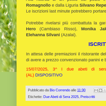
Romagnollo
e dalla Liguria
Silvano Repe
Le iscrizioni last minute potrebbero portare
Potrebbe rivelarsi più combattuta la ga
Hero
(Cambiaso Risso),
Monika Ja
Elehanna Silvani
(Azalai).
ISCRIT
In attesa delle premiazioni il ristorante del
di avere a prezzo convenzionato panini e b
15/07/2025, 3^ I due abeti di ser
(AL)
DISPOSITIVO
Pubblicato da
Bio Correndo
alle
11:30
Etichette:
Due Abeti di Sera 2025
,
Preiscritti