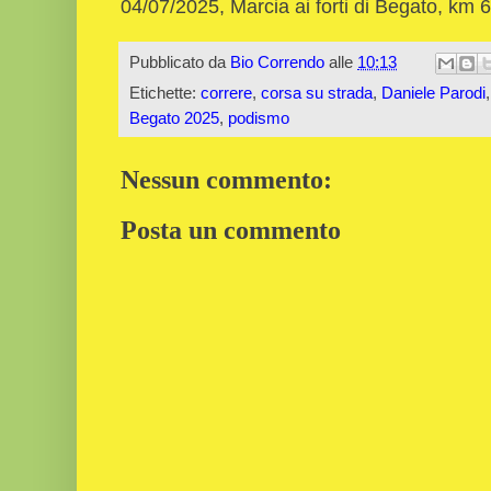
04/07/2025, Marcia ai forti di Begato, km
Pubblicato da
Bio Correndo
alle
10:13
Etichette:
correre
,
corsa su strada
,
Daniele Parodi
Begato 2025
,
podismo
Nessun commento:
Posta un commento