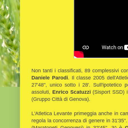
Non tanti i classificati, 89 complessivi 
Daniele Parodi
. Il classe 2005 dell'Atle
27'48", unico sotto i 28'. Sull'ipotetico
assoluti,
Enrico Scatuzzi
(Sisport SSD) i
(Gruppo Città di Genova).
L'Atletica Levante primeggia anche in c
regola la concorrenza di genere in 31'35"
(Maratoneti Genovesi) in 32'45", 3^ è
G