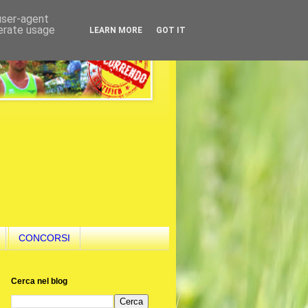
 user-agent
nerate usage
LEARN MORE
GOT IT
CONCORSI
Cerca nel blog