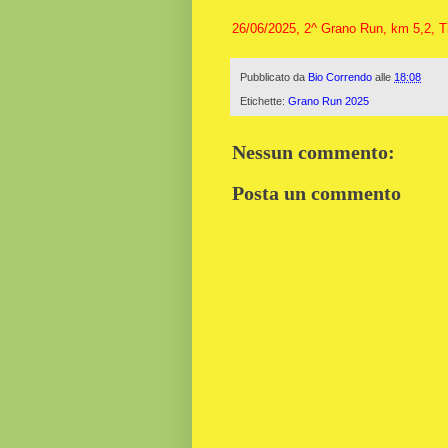
26/06
/2025,
2^ Grano Run, km 5,2, T
Pubblicato da
Bio Correndo
alle
18:08
Etichette:
Grano Run 2025
Nessun commento:
Posta un commento