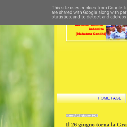
This site uses cookies from Google to 
are shared with Google along with per
statistics, and to detect and address
HOME PAGE
martedì 17 giugno 2025
Il 26 giugno torna la Gr