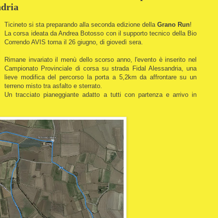
ndria
Ticineto si sta preparando alla seconda edizione della
Grano Run
!
La corsa ideata da Andrea Botosso con il supporto tecnico della Bio
Correndo AVIS torna il 26 giugno, di giovedì sera.
Rimane invariato il menù dello scorso anno, l'evento è inserito nel
Campionato Provinciale di corsa su strada Fidal Alessandria, una
lieve modifica del percorso la porta a 5,2km da affrontare su un
terreno misto tra asfalto e sterrato.
Un tracciato pianeggiante adatto a tutti con partenza e arrivo in